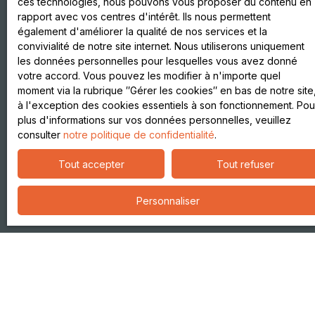
ces technologies, nous pouvons vous proposer du contenu en
Informations
rapport avec vos centres d'intérêt. Ils nous permettent
également d'améliorer la qualité de nos services et la
Recrutement
convivialité de notre site internet. Nous utiliserons uniquement
Nos honoraires
les données personnelles pour lesquelles vous avez donné
votre accord. Vous pouvez les modifier à n'importe quel
Mentions légales
moment via la rubrique ″Gérer les cookies″ en bas de notre site
Politique de confidentialité
à l'exception des cookies essentiels à son fonctionnement. Pou
plus d'informations sur vos données personnelles, veuillez
Plan du site
consulter
notre politique de confidentialité
.
Gérer les cookies
Tout accepter
Tout refuser
Propulsé par
Personnaliser
+33 4 76 43 77 47
27 Boulevard Gambetta