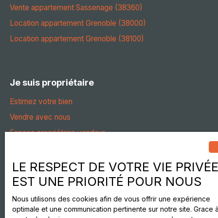
Vente appartement Sassenage (38360)
Location appartement Grenoble (38000)
Location appartement Grenoble (38100)
Je suis propriétaire
Estimez votre bien
Vendre avec nous
Espace propriétaire vendeur
Gestion locative
Espace propriétaire bailleur
LE RESPECT DE VOTRE VIE PRIVÉ
EST UNE PRIORITÉ POUR NOUS
Nous contacter
Nous utilisons des cookies afin de vous offrir une expérience
optimale et une communication pertinente sur notre site. Grace 