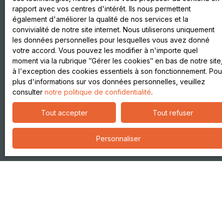
Vente appartement Sassenage (38360)
rapport avec vos centres d'intérêt. Ils nous permettent
également d'améliorer la qualité de nos services et la
convivialité de notre site internet. Nous utiliserons uniquement
les données personnelles pour lesquelles vous avez donné
votre accord. Vous pouvez les modifier à n'importe quel
Je suis propriétaire
moment via la rubrique ″Gérer les cookies″ en bas de notre site
à l'exception des cookies essentiels à son fonctionnement. Pou
Estimez votre bien
plus d'informations sur vos données personnelles, veuillez
Vendre avec nous
consulter
notre politique de confidentialité
.
Espace propriétaire vendeur
Tout accepter
Tout refuser
Gestion locative
Espace propriétaire bailleur
Personnaliser
Nous contacter
Informations
Recrutement