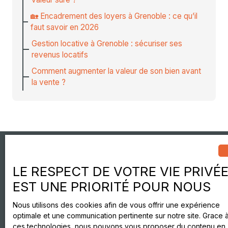
🏡 Encadrement des loyers à Grenoble : ce qu’il
faut savoir en 2026
Gestion locative à Grenoble : sécuriser ses
revenus locatifs
Comment augmenter la valeur de son bien avant
la vente ?
Je recherche un bien
LE RESPECT DE VOTRE VIE PRIVÉ
EST UNE PRIORITÉ POUR NOUS
Vente appartement Grenoble (38000)
Vente appartement Grenoble (38100)
Nous utilisons des cookies afin de vous offrir une expérience
optimale et une communication pertinente sur notre site. Grace 
Location appartement Grenoble (38000)
ces technologies, nous pouvons vous proposer du contenu en