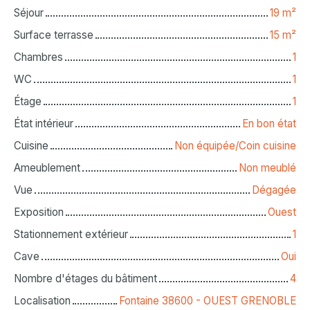
Séjour
19
m²
Surface terrasse
15
m²
Chambres
1
WC
1
Étage
1
État intérieur
En bon état
Cuisine
Non équipée/Coin cuisine
Ameublement
Non meublé
Vue
Dégagée
Exposition
Ouest
Stationnement extérieur
1
Cave
Oui
Nombre d'étages du bâtiment
4
Localisation
Fontaine 38600 - OUEST GRENOBLE