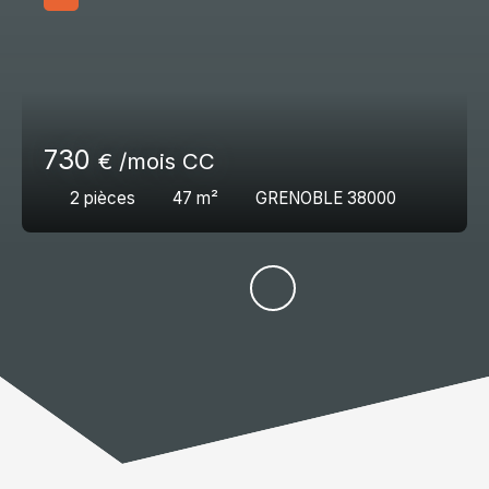
730
€ /mois CC
2
pièces
47
m²
GRENOBLE 38000