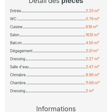
Détail des
pièces
Entrée
2.25 m²
WC
0.79 m²
Cuisine
6.18 m²
Salon
16.10 m²
Balcon
4.50 m²
Dégagement
2.01 m²
Dressing
2.27 m²
Salle d'eau
2.47 m²
Chmabre
8.96 m²
Chambre
11.69 m²
Dressing
2 m²
Informations