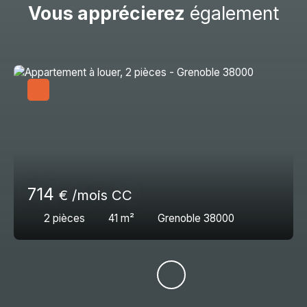
Vous apprécierez
également
714
€ /mois CC
2
pièces
41
m²
Grenoble 38000