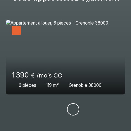
1 390
€ /mois CC
6
pièces
119
m²
Grenoble 38000