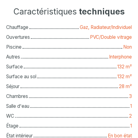
Caractéristiques
techniques
Chauffage
Gaz, Radiateur/Individuel
Ouvertures
PVC/Double vitrage
Piscine
Non
Autres
Interphone
Surface
132
m²
Surface au sol
132
m²
Séjour
28
m²
Chambres
3
Salle d'eau
1
WC
2
Étage
1
État intérieur
En bon état