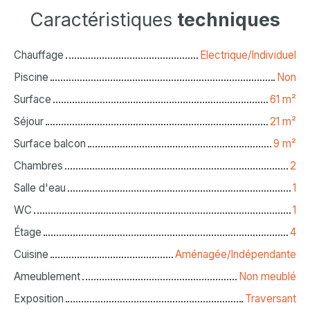
Caractéristiques
techniques
Chauffage
Electrique/Individuel
Piscine
Non
Surface
61
m²
Séjour
21
m²
Surface balcon
9
m²
Chambres
2
Salle d'eau
1
WC
1
Étage
4
Cuisine
Aménagée/Indépendante
Ameublement
Non meublé
Exposition
Traversant