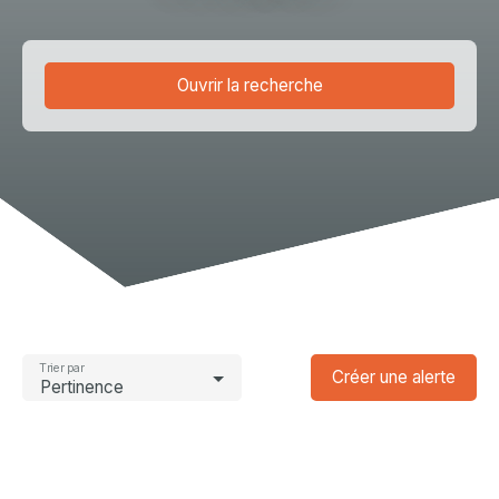
Ouvrir la recherche
Type d'offre
Location
Type de bien
Appartement
Localisation
Voiron (38500)
Loyer max (€/mois)
Trier par
Créer une alerte
Pertinence
Surface min (m²)
Rechercher