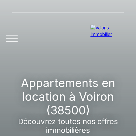
Accueil
Acheter
Vendre
Louer
Gestion l
Appartements en
location à Voiron
(38500)
Découvrez toutes nos offres
immobilières