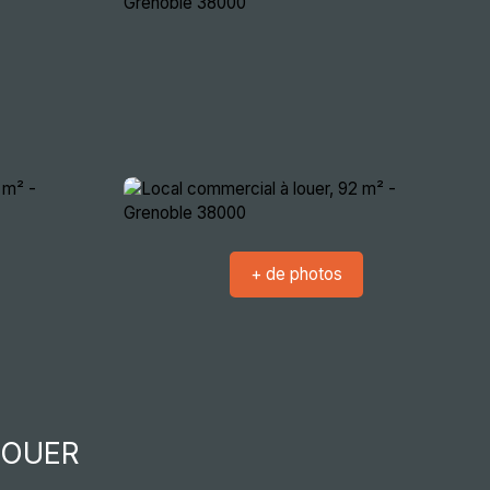
crutement
Nous rencontrer
Extranets
+ de photos
LOUER