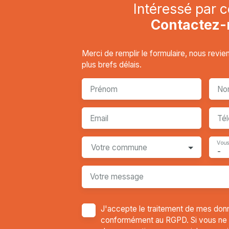
Intéressé par c
Contactez-
Merci de remplir le formulaire, nous revi
plus brefs délais.
Prénom
No
Email
Té
Vous
Votre commune
-
Votre message
J'accepte le traitement de mes don
conformément au RGPD. Si vous ne so