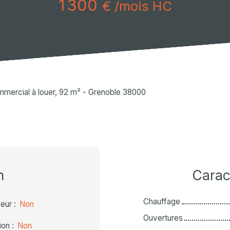
1 300
€ /mois HC
mmercial à louer, 92 m² - Grenoble 38000
n
Carac
Chauffage
eur
:
Non
Ouvertures
ion
:
Non