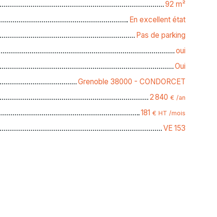
92
m²
En excellent état
Pas de parking
oui
Oui
Grenoble 38000 - CONDORCET
2 840
€ /an
181
€ HT /mois
VE 153