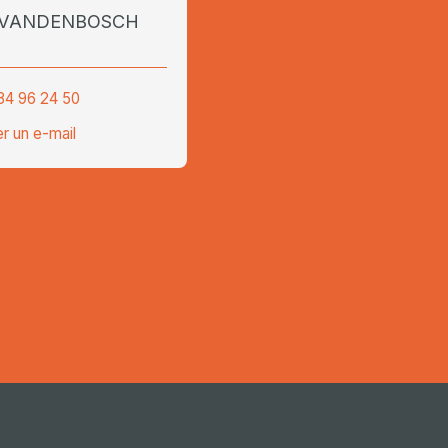
t VANDENBOSCH
84 96 24 50
r un e-mail