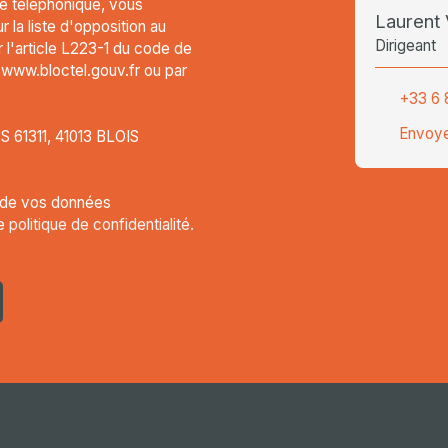
e téléphonique, vous
Lauren
 la liste d'opposition au
Dirigeant
l'article L223-1 du code de
t www.bloctel.gouv.fr ou par
+33 6 
Envoye
CS 61311, 41013 BLOIS
t de vos données
re
politique de confidentialité
.