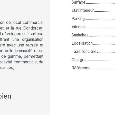
Surface
État intérieur
Parking
tion ce local commercial
Vitrines
net et la rue Condorcet,
, il développe une surface
Sanitaires
frant une organisation
Localisation
rière avec une remise et
ne belle luminosité et un
Taxe foncière
aut de gamme, permettant
Charges
 activité commerciale, de
isances).
Référence
bien