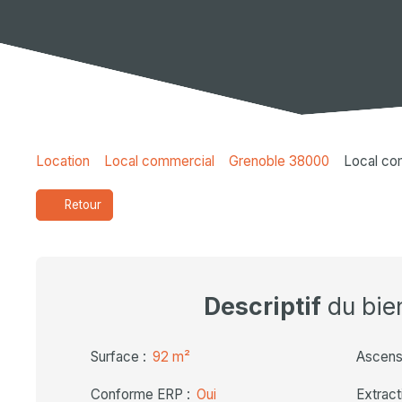
Location
Local commercial
Grenoble 38000
Local co
Retour
Descriptif
du bie
Surface
:
92
m²
Ascens
Conforme ERP
:
Oui
Extract