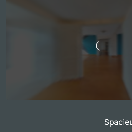
Accueil
Acheter
Vendre
Louer
Gestion l
Spacieu