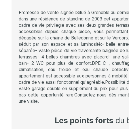
Promesse de vente signée !Situé à Grenoble au derni
dans une résidence de standing de 2003 cet apparte
cadre de vie privilégié avec ses deux grandes terra
accessibles depuis chaque pièce, vous permettant
dégagée sur la chaine de Belledonne et sur le Vercors
séduit par son espace et sa luminosité:- belle entré
séparée- vaste pièce de vie traversante baignée de lu
terrasses- 4 belles chambres avec placard- une sall
bain- 2 WC pour plus de confort.DPE C , chauffage
climatisation, eau froide et eau chaude collect
appartement est accessible aux personnes à mobilité 
cadre de vie aussi fonctionnel qu'agréable.Possibilité 
vaste garage double en supplément du prix pour plu
pas cette opportunité rare.Contactez-nous dès mai
une visite.
Les points forts
du 