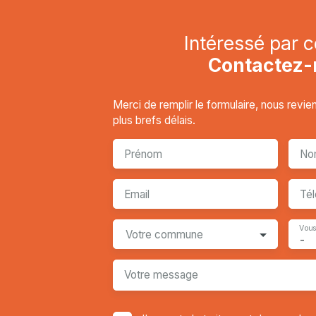
Intéressé par c
Contactez-
Merci de remplir le formulaire, nous revi
plus brefs délais.
Prénom
No
Email
Té
Vous
Votre commune
-
Votre message