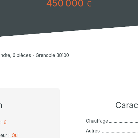
450 000
€
ndre, 6 pièces - Grenoble 38100
n
Carac
Chauffage
:
6
Autres
eur
:
Oui