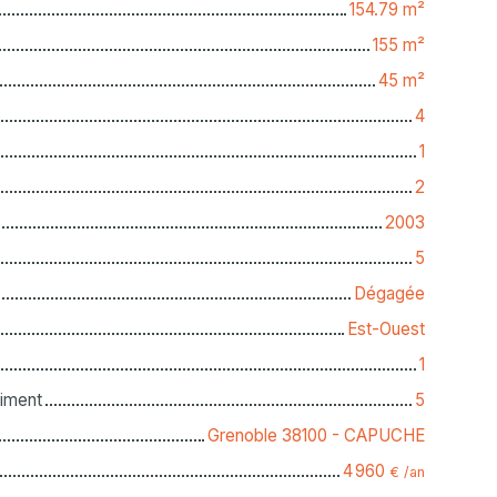
154.79
m²
155
m²
45
m²
4
1
2
2003
5
Dégagée
Est-Ouest
1
iment
5
Grenoble 38100 - CAPUCHE
4 960
€ /an