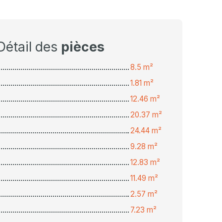
Détail des
pièces
8.5 m²
1.81 m²
12.46 m²
20.37 m²
24.44 m²
9.28 m²
12.83 m²
11.49 m²
2.57 m²
7.23 m²