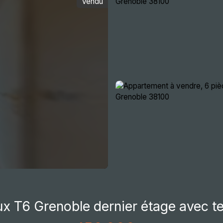
Vendu
ocative
Immobilier d'entreprise
Actualités
Re
x T6 Grenoble dernier étage avec t