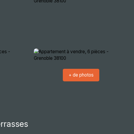
crutement
Nous rencontrer
Extranets
+ de photos
errasses