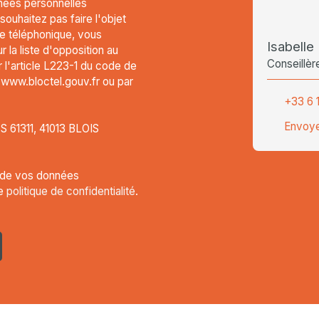
nées personnelles
uhaitez pas faire l'objet
e téléphonique, vous
Isabelle
 la liste d'opposition au
Conseillèr
l'article L223-1 du code de
t www.bloctel.gouv.fr ou par
+33 6 
Envoye
CS 61311, 41013 BLOIS
t de vos données
re
politique de confidentialité
.