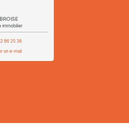
 BROISE
e immobilier
12 86 25 36
r un e-mail