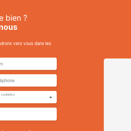
e bien ?
nous
endrons vers vous dans les
m
léphone
 souhaitez