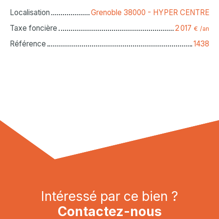
Localisation
Grenoble 38000 - HYPER CENTRE
Taxe foncière
2 017
€ /an
Référence
1438
Intéressé par ce bien ?
Contactez-nous