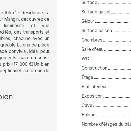
Surface
Surface au sol
de 101m² – Résidence La
our Mangin, découvrez ce
Séjour
t luminosité et vue
Surface balcon
tés, des transports et
mbres, chacune avec un
Chambres
 agréable.La grande pièce
Salle d'eau
ce convivial, idéal pour
ngements, cave en sous-
WC
u prix (17 000 €)Un bien
Construction
exceptionnel au cœur de
Étage
État intérieur
bien
Exposition
Cave
Balcon
Nombre d'étages du bât