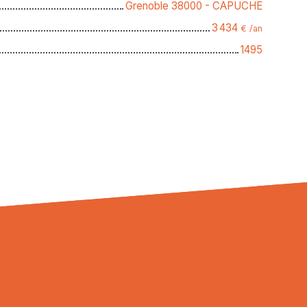
Grenoble 38000 - CAPUCHE
3 434
€ /an
1495