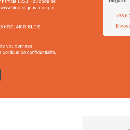
Dirigeant
l'article L223-1 du code de
t www.bloctel.gouv.fr ou par
+33 6 
Envoye
CS 61311, 41013 BLOIS
t de vos données
re
politique de confidentialité
.