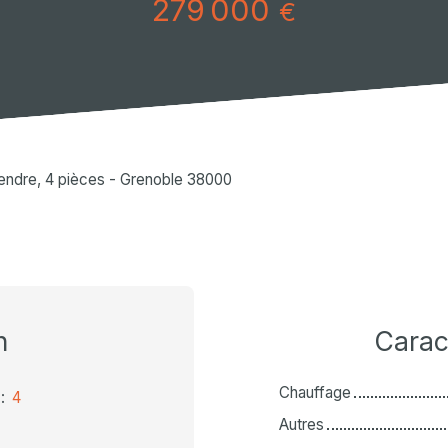
279 000
€
endre, 4 pièces - Grenoble 38000
n
Carac
Chauffage
:
4
Autres