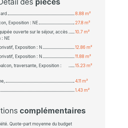
Détail des
pièces
card
8.88 m²
con, Exposition : NE
27.8 m²
quipée ouverte sur le séjour, accès
10.7 m²
 : NE
ivatif, Exposition : N
12.86 m²
ivatif, Exposition : N
11.88 m²
lcon, traversante, Exposition :
15.23 m²
he,
4.11 m²
1.43 m²
ations
complémentaires
iété. Quote-part moyenne du budget