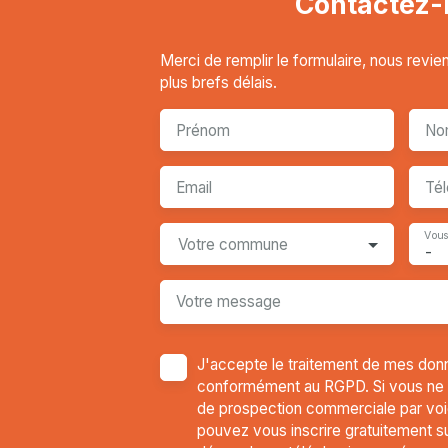
Contactez-
Merci de remplir le formulaire, nous revi
plus brefs délais.
Prénom
No
Email
Té
Vous
Votre commune
-
Votre message
J'accepte le traitement de mes don
conformément au RGPD. Si vous ne so
de prospection commerciale par voi
pouvez vous inscrire gratuitement sur