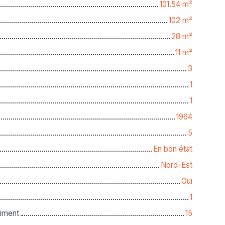
101.54
m²
102
m²
28
m²
11
m²
3
1
1
1964
5
En bon état
Nord-Est
Oui
1
iment
15