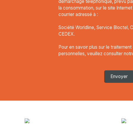
démarchage téléphonique, prévu par 
la consommation, sur le site Interne
courrier adressé à :
Société Worldline, Service Bloctel, 
CEDEX.
Pour en savoir plus sur le traitemen
personnelles, veuillez consulter not
Envoyer