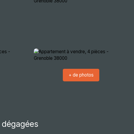
crutement
Nous rencontrer
Extranets
+ de photos
s dégagées