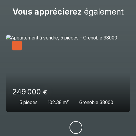
Vous apprécierez
également
249 000
€
5
pièces
102.38
m²
Grenoble 38000