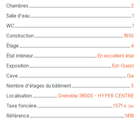
Chambres
2
Salle d'eau
1
WC
1
Construction
1850
Étage
4
État intérieur
En excellent état
Exposition
Est-Ouest
Cave
Oui
Nombre d'étages du bâtiment
5
Localisation
Grenoble 38000 - HYPER CENTRE
Taxe foncière
1 571
€ /an
Référence
1418