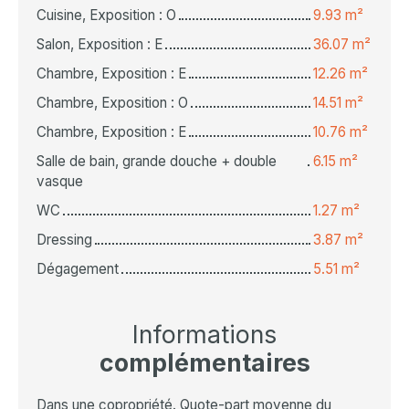
Cuisine, Exposition : O
9.93 m²
Salon, Exposition : E
36.07 m²
Chambre, Exposition : E
12.26 m²
Chambre, Exposition : O
14.51 m²
Chambre, Exposition : E
10.76 m²
Salle de bain, grande douche + double
6.15 m²
vasque
WC
1.27 m²
Dressing
3.87 m²
Dégagement
5.51 m²
Informations
complémentaires
Dans une copropriété. Quote-part moyenne du