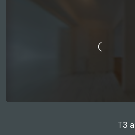
Accueil
Acheter
Vendre
Louer
Gestion l
T3 a