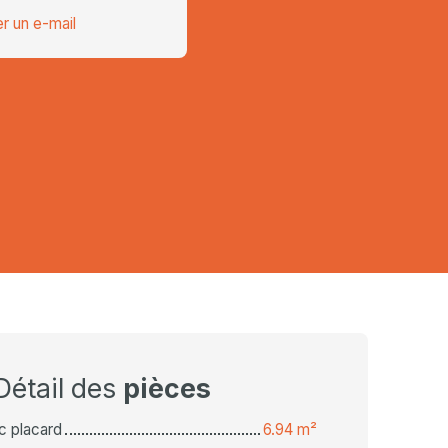
r un e-mail
Détail des
pièces
c placard
6.94 m²