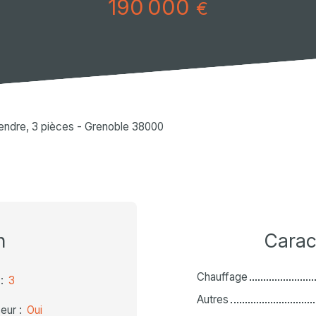
190 000
€
endre, 3 pièces - Grenoble 38000
n
Carac
Chauffage
:
3
Autres
eur
:
Oui