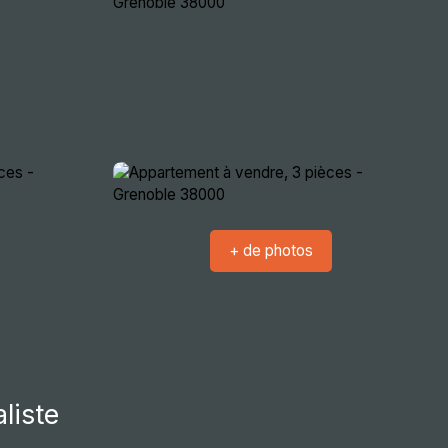
crutement
Nous rencontrer
Extranets
+ de photos
liste