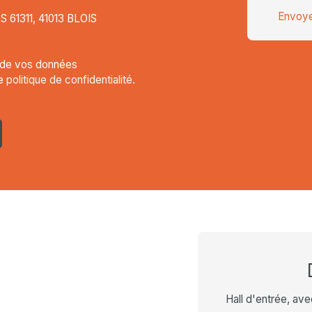
Envoye
CS 61311, 41013 BLOIS
t de vos données
re
politique de confidentialité
.
Hall d'entrée, ave