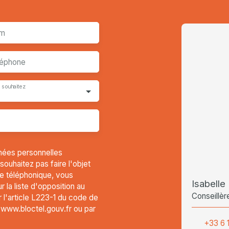
m
léphone
 souhaitez
nées personnelles
uhaitez pas faire l'objet
e téléphonique, vous
Isabelle
 la liste d'opposition au
Conseillèr
l'article L223-1 du code de
t www.bloctel.gouv.fr ou par
+33 6 