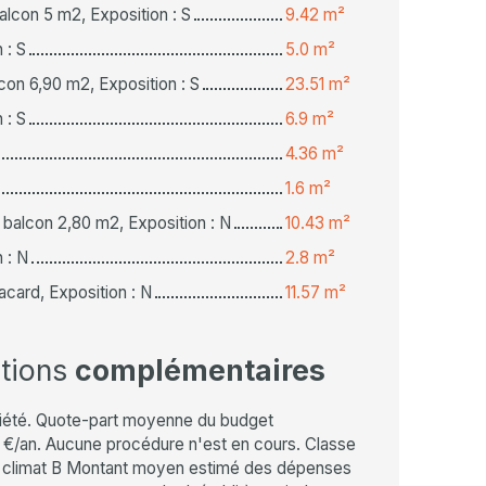
alcon 5 m2, Exposition : S
9.42 m²
 : S
5.0 m²
con 6,90 m2, Exposition : S
23.51 m²
 : S
6.9 m²
4.36 m²
1.6 m²
balcon 2,80 m2, Exposition : N
10.43 m²
 : N
2.8 m²
card, Exposition : N
11.57 m²
ations
complémentaires
iété. Quote-part moyenne du budget
0 €/an. Aucune procédure n'est en cours. Classe
e climat B Montant moyen estimé des dépenses