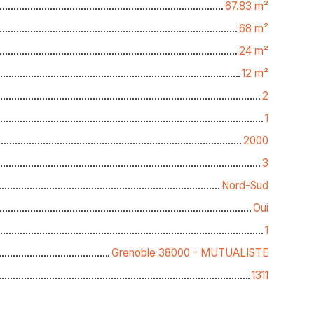
67.83
m²
68
m²
24
m²
12
m²
2
1
2000
3
Nord-Sud
Oui
1
Grenoble 38000 - MUTUALISTE
1311