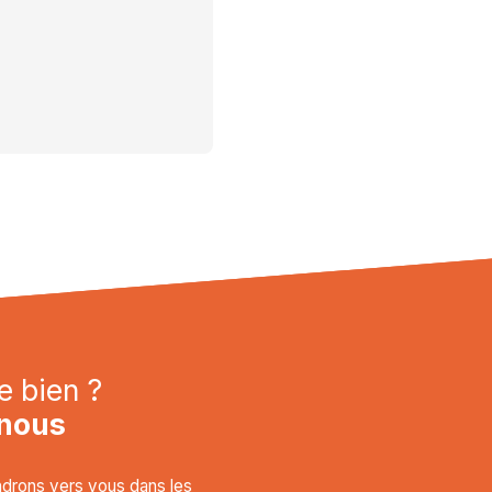
e bien ?
nous
endrons vers vous dans les