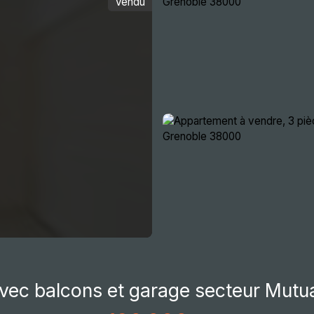
Vendu
ocative
Immobilier d'entreprise
Actualités
Re
vec balcons et garage secteur Mutua