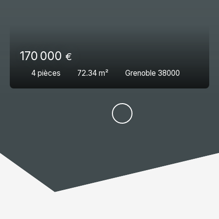
170 000
€
4
pièces
72.34
m²
Grenoble 38000