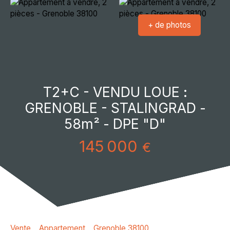
+ de photos
T2+C - VENDU LOUE :
GRENOBLE - STALINGRAD -
58m² - DPE "D"
145 000
€
Vente
Appartement
Grenoble 38100