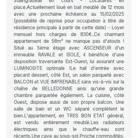
StalingradBail en cours - Locataires en
place.Actuellement loué en bail meublé de 12 mois
avec une prochaine échéance au 15/02/2025
(possibilité de reprise pour occupation à titre de
résidence principale à partir de cette date) - Loyer
mensuel hors charges de 830€..Ce charmant
appartement de 58m² ne manque pas d'atouts !
Situé au 5ème étage avec ASCENSEUR d'un
immeuble RAVALE et ISOLE, il bénéficie d'une
disposition traversante Est-Ouest, lui assurant une
LUMINOSITE optimale !Le hall d'entrée avec
placard dessert, côté Est, un salon parqueté avec
BALCON et VUE IMPRENABLE sans vis-à-vis sur la
chaîne de BELLEDONNE ainsi qu'une grande
chambre parquetée également. La cuisine, côté
Ouest, dispose aussi de son propre balcon. Une
salle de bain et un WC séparé complètent le
bien.L'appartement, en TRES BON ETAT général,
est vendu entièrement meublé.Les radiateurs
électriques ainsi que le chauffe-eau sont
récents.Une cave au sous-sol.Proche commodités,