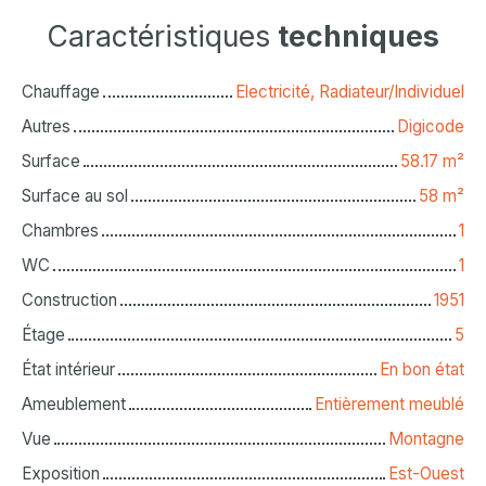
Caractéristiques
techniques
Chauffage
Electricité, Radiateur/Individuel
Autres
Digicode
Surface
58.17
m²
Surface au sol
58
m²
Chambres
1
WC
1
Construction
1951
Étage
5
État intérieur
En bon état
Ameublement
Entièrement meublé
Vue
Montagne
Exposition
Est-Ouest