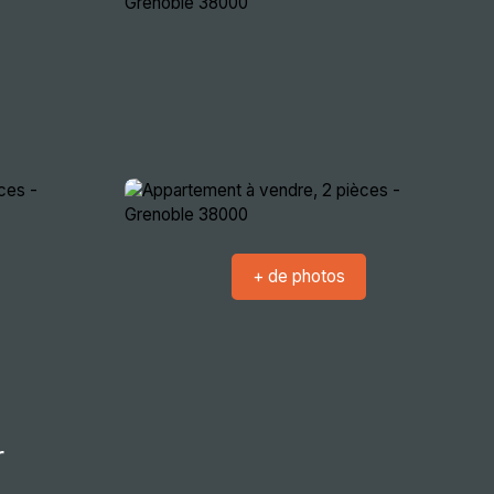
crutement
Nous rencontrer
Extranets
+ de photos
r