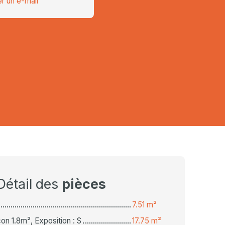
r un e-mail
Détail des
pièces
7.51 m²
on 1.8m², Exposition : S
17.75 m²