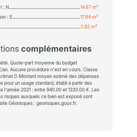
n : N
14.67 m²
on : S
17.84 m²
2.82 m²
ations
complémentaires
iété. Quote-part moyenne du budget
€/an. Aucune procédure n'est en cours. Classe
e climat D Montant moyen estimé des dépenses
e pour un usage standard, établi à partir des
de l'année 2021 : entre 940.00 et 1320.00 €. Les
les risques auxquels ce bien est exposé sont
 site Géorisques : georisques.gouv.fr.