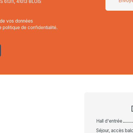
Envoye
CS 61311, 41013 BLOIS
t de vos données
re
politique de confidentialité
.
Hall d'entrée
Séjour, accès balc