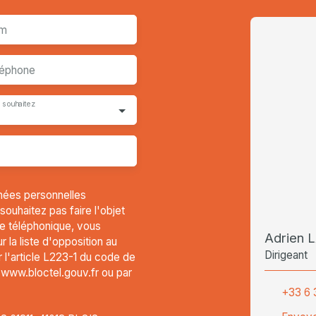
m
léphone
 souhaitez
nées personnelles
uhaitez pas faire l'objet
e téléphonique, vous
Adrien
 la liste d'opposition au
Dirigeant
l'article L223-1 du code de
t www.bloctel.gouv.fr ou par
+33 6 