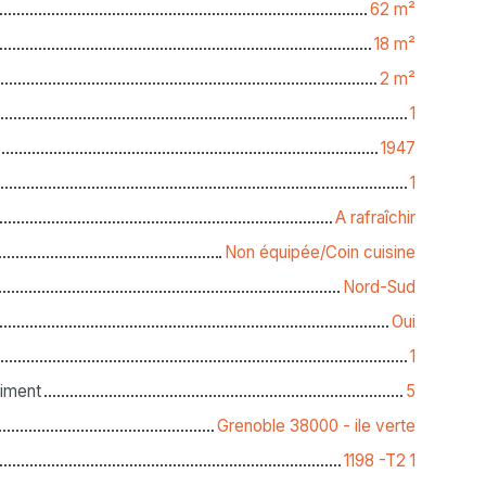
62
m²
18
m²
2
m²
1
1947
1
A rafraîchir
Non équipée/Coin cuisine
Nord-Sud
Oui
1
iment
5
Grenoble 38000 - ile verte
1198 -T2 1