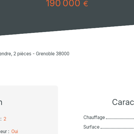
190 000
€
endre, 2 pièces - Grenoble 38000
n
Carac
Chauffage
:
2
Surface
eur
:
Oui