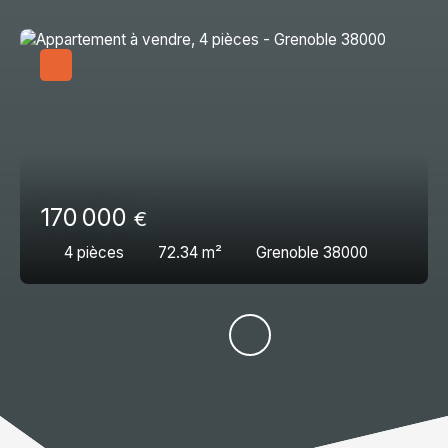
170 000
€
4
pièces
72.34
m²
Grenoble 38000