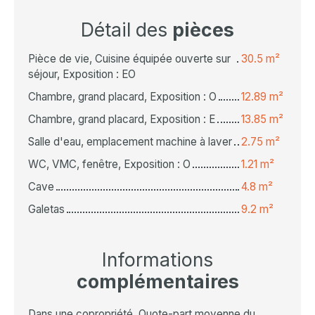
Détail des
pièces
Pièce de vie, Cuisine équipée ouverte sur
30.5 m²
séjour, Exposition : EO
Chambre, grand placard, Exposition : O
12.89 m²
Chambre, grand placard, Exposition : E
13.85 m²
Salle d'eau, emplacement machine à laver
2.75 m²
WC, VMC, fenêtre, Exposition : O
1.21 m²
Cave
4.8 m²
Galetas
9.2 m²
Informations
complémentaires
Dans une copropriété. Quote-part moyenne du