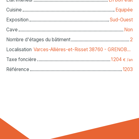
Cuisine
Equipée
Exposition
Sud-Ouest
Cave
Non
Nombre d'étages du bâtiment
2
Localisation
Varces-Allières-et-Risset 38760 - GRENOBLE SUD OUEST
Taxe foncière
1 204
€ /an
Référence
1203