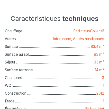
Caractéristiques
techniques
Chauffage
Radiateur/Collectif
Autres
Interphone, Accès handicapés
Surface
83.4
m²
Surface au sol
83
m²
Séjour
33
m²
Surface terrasse
14
m²
Chambres
3
WC
1
Construction
2012
Étage
1
État intérieur
En bon état