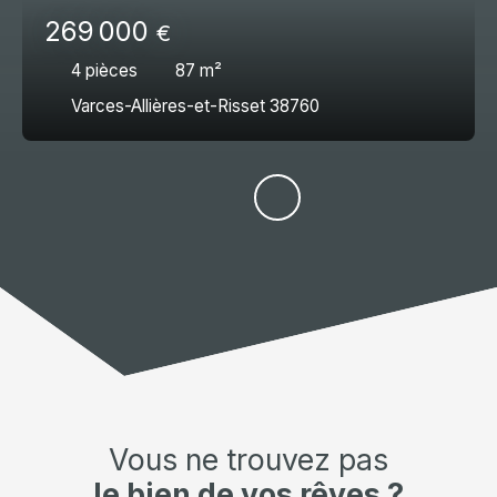
269 000
€
4
pièces
87
m²
Varces-Allières-et-Risset 38760
Vous ne trouvez pas
le bien de vos rêves ?