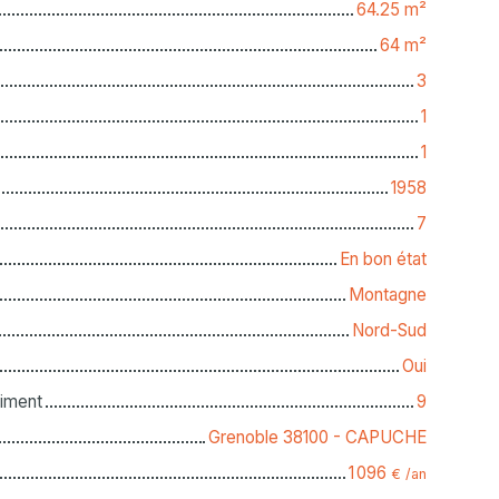
64.25
m²
64
m²
3
1
1
1958
7
En bon état
Montagne
Nord-Sud
Oui
iment
9
Grenoble 38100 - CAPUCHE
1 096
€ /an