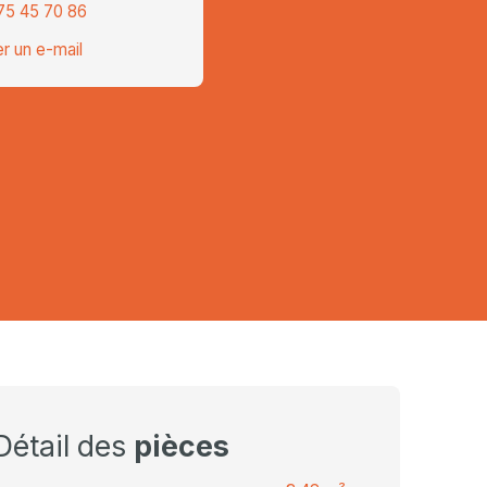
75 45 70 86
r un e-mail
Détail des
pièces