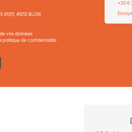
+33 6 
Envoye
CS 61311, 41013 BLOIS
t de vos données
re
politique de confidentialité
.