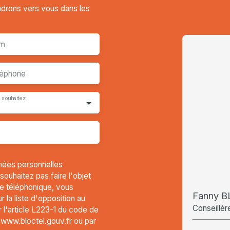
endrons vers vous dans les
m
léphone
 souhaitez
nées personnelles
uhaitez pas faire l'objet
e téléphonique, vous
Fanny 
 la liste d'opposition au
Conseillèr
l'article L223-1 du code de
t www.bloctel.gouv.fr ou par