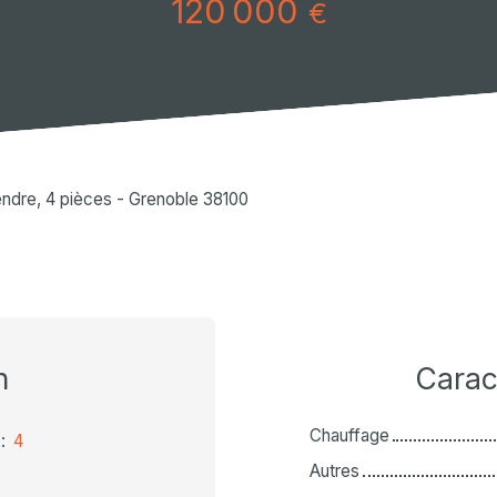
120 000
€
ndre, 4 pièces - Grenoble 38100
n
Carac
Chauffage
:
4
Autres