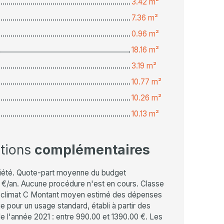
3.42 m²
7.36 m²
0.96 m²
18.16 m²
3.19 m²
10.77 m²
10.26 m²
10.13 m²
ations
complémentaires
iété. Quote-part moyenne du budget
6 €/an. Aucune procédure n'est en cours. Classe
e climat C Montant moyen estimé des dépenses
e pour un usage standard, établi à partir des
de l'année 2021 : entre 990.00 et 1390.00 €. Les