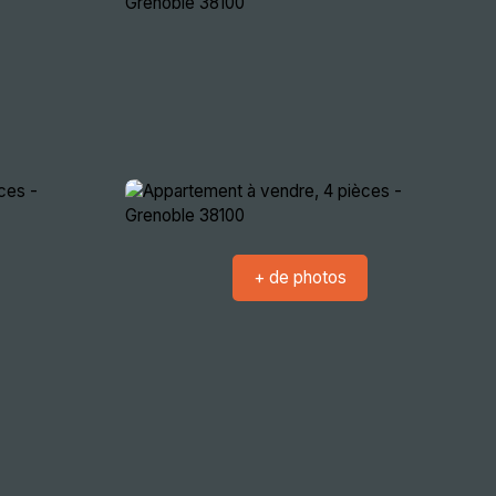
crutement
Nous rencontrer
Extranets
+ de photos