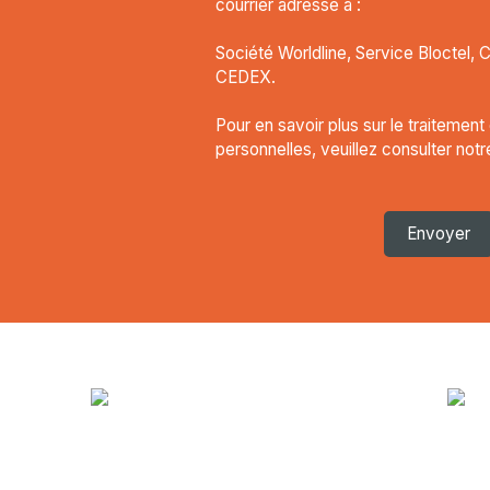
courrier adressé à :
Société Worldline, Service Bloctel, 
CEDEX.
Pour en savoir plus sur le traitemen
personnelles, veuillez consulter not
Envoyer