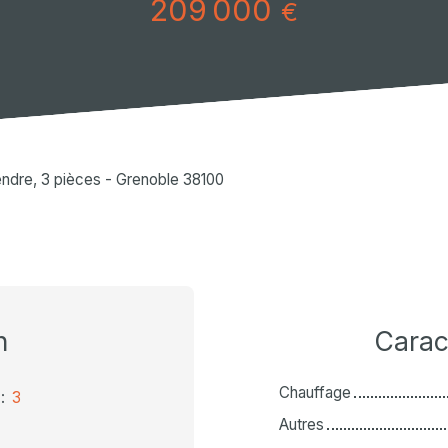
209 000
€
ndre, 3 pièces - Grenoble 38100
n
Carac
Chauffage
:
3
Autres