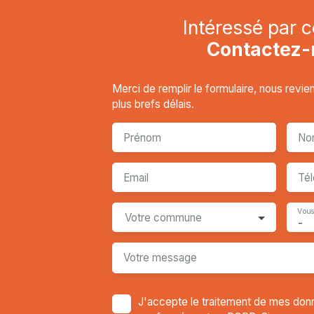
Intéressé par c
Contactez-
Merci de remplir le formulaire, nous revi
plus brefs délais.
Prénom
No
Email
Té
Vous
Votre commune
-
Votre message
J'accepte le traitement de mes don