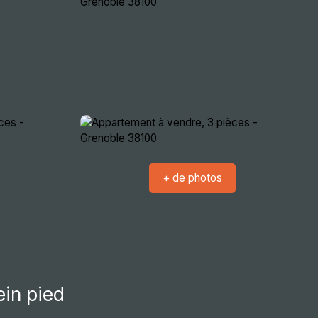
crutement
Nous rencontrer
Extranets
+ de photos
ein pied