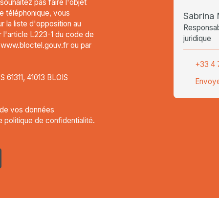
uhaitez pas faire l'objet
e téléphonique, vous
Sabrin
 la liste d'opposition au
Responsabl
l'article L223-1 du code de
juridique
t www.bloctel.gouv.fr ou par
+33 4 
CS 61311, 41013 BLOIS
Envoye
t de vos données
re
politique de confidentialité
.