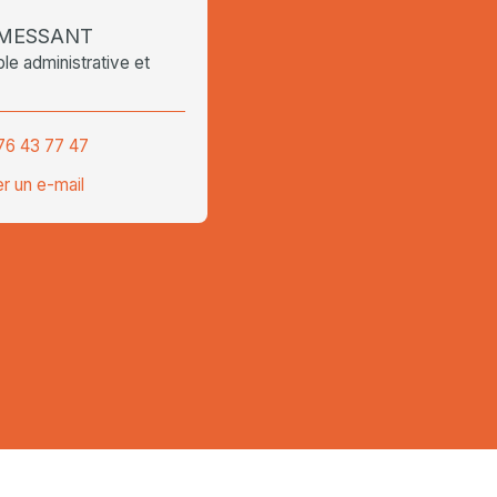
a MESSANT
e administrative et
76 43 77 47
r un e-mail