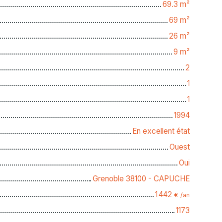
69.3
m²
69
m²
26
m²
9
m²
2
1
1
1994
En excellent état
Ouest
Oui
Grenoble 38100 - CAPUCHE
1 442
€ /an
1173