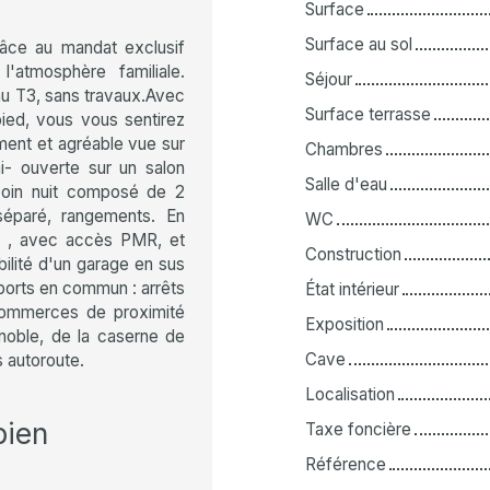
Surface
Surface au sol
âce au mandat exclusif
'atmosphère familiale.
Séjour
u T3, sans travaux.Avec
Surface terrasse
pied, vous vous sentirez
ent et agréable vue sur
Chambres
i- ouverte sur un salon
Salle d'eau
 coin nuit composé de 2
séparé, rangements. En
WC
ée , avec accès PMR, et
Construction
ilité d'un garage en sus
nsports en commun : arrêts
État intérieur
commerces de proximité
Exposition
enoble, de la caserne de
Cave
 autoroute.
Localisation
bien
Taxe foncière
Référence