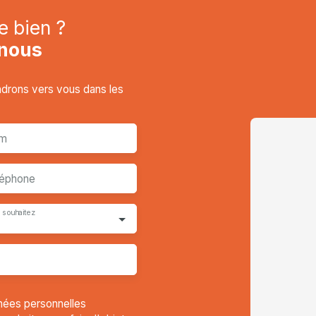
e bien ?
nous
endrons vers vous dans les
m
léphone
 souhaitez
nées personnelles