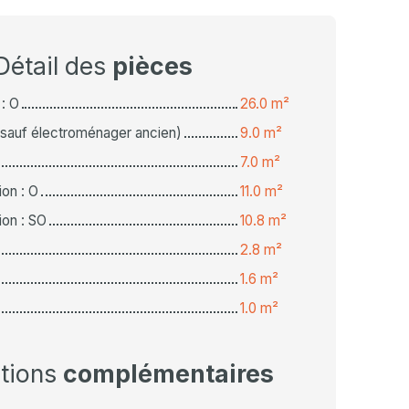
Détail des
pièces
 : O
26.0 m²
(sauf électroménager ancien)
9.0 m²
7.0 m²
on : O
11.0 m²
on : SO
10.8 m²
2.8 m²
1.6 m²
1.0 m²
ations
complémentaires