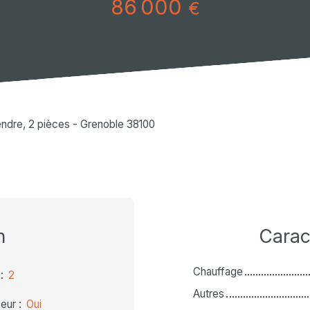
86 000
€
ndre, 2 pièces - Grenoble 38100
n
Carac
Chauffage
:
2
Autres
eur
:
Oui