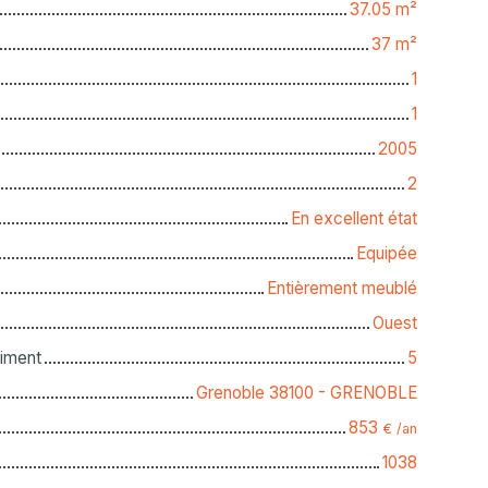
37.05
m²
37
m²
1
1
2005
2
En excellent état
Equipée
Entièrement meublé
Ouest
iment
5
Grenoble 38100 - GRENOBLE
853
€ /an
1038