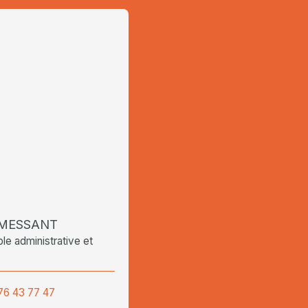
a MESSANT
e administrative et
76 43 77 47