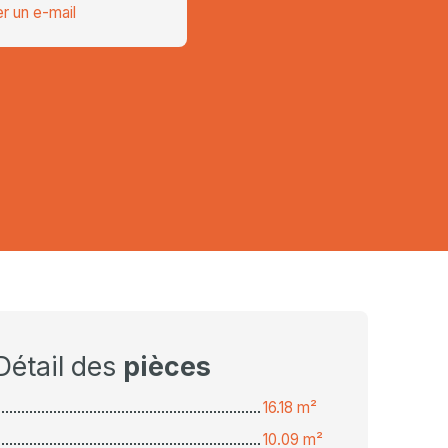
r un e-mail
Détail des
pièces
16.18 m²
10.09 m²