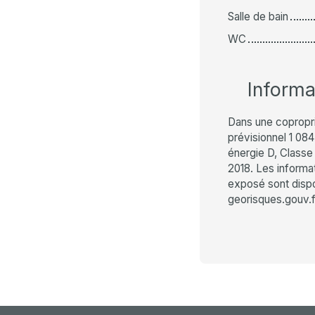
Salle de bain
WC
Inform
Dans une copropr
prévisionnel 1 08
énergie D, Classe 
2018. Les informat
exposé sont dispon
georisques.gouv.f