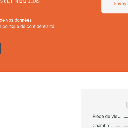
CS 61311, 41013 BLOIS
Envoye
t de vos données
re
politique de confidentialité
.
Pièce de vie
Chambre