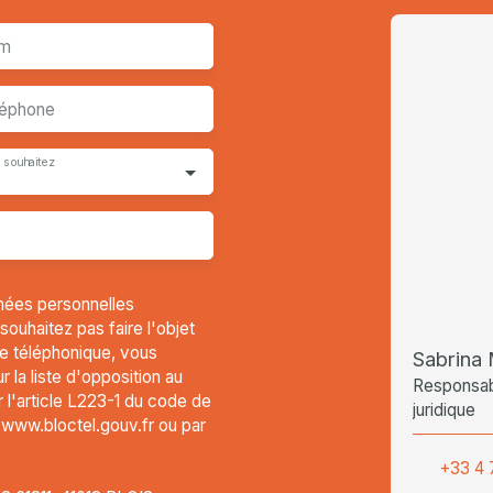
m
léphone
 souhaitez
nées personnelles
uhaitez pas faire l'objet
e téléphonique, vous
Sabrin
 la liste d'opposition au
Responsabl
l'article L223-1 du code de
juridique
t www.bloctel.gouv.fr ou par
+33 4 