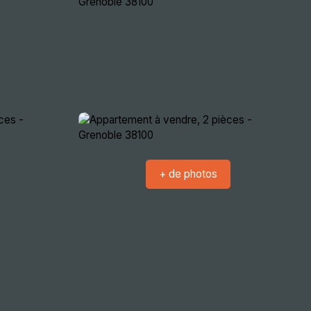
crutement
Nous rencontrer
Extranets
+ de photos