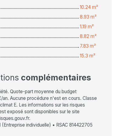
10.24 m²
8.93 m²
1.19 m²
8.82 m²
7.83 m²
15.3 m²
ations
complémentaires
iété. Quote-part moyenne du budget
€/an. Aucune procédure n'est en cours. Classe
climat E. Les informations sur les risques
est exposé sont disponibles sur le site
isques.gouv.fr.
(Entreprise individuelle) • RSAC 814422705