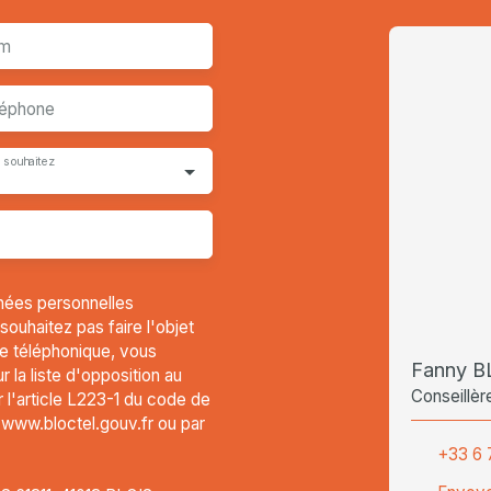
m
léphone
 souhaitez
nées personnelles
uhaitez pas faire l'objet
e téléphonique, vous
Fanny 
 la liste d'opposition au
Conseillèr
l'article L223-1 du code de
t www.bloctel.gouv.fr ou par
+33 6 