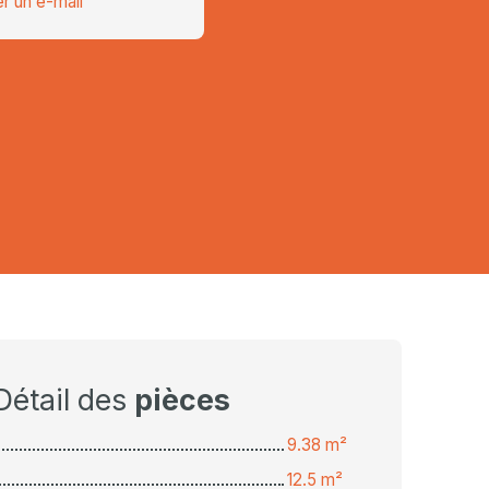
r un e-mail
Détail des
pièces
9.38 m²
12.5 m²