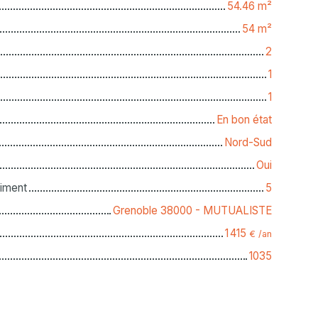
54.46
m²
54
m²
2
1
1
En bon état
Nord-Sud
Oui
iment
5
Grenoble 38000 - MUTUALISTE
1 415
€ /an
1035