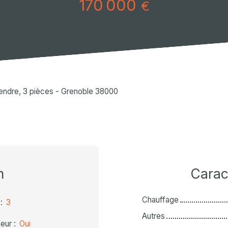
170 000
€
endre, 3 pièces - Grenoble 38000
n
Carac
Chauffage
:
3
Autres
eur
:
Oui