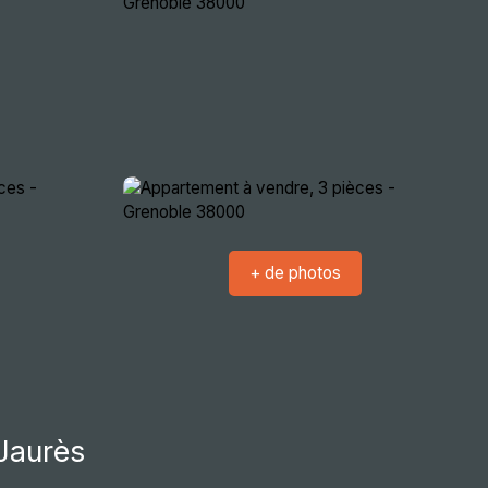
crutement
Nous rencontrer
Extranets
+ de photos
Jaurès