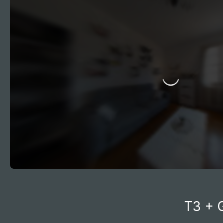
Accueil
Acheter
Vendre
Louer
Gestion l
T3 + 