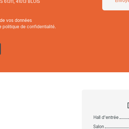
Envoye
CS 61311, 41013 BLOIS
t de vos données
re
politique de confidentialité
.
Hall d'entrée
Salon