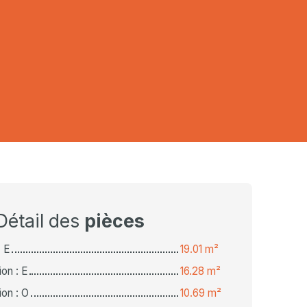
Détail des
pièces
: E
19.01 m²
on : E
16.28 m²
on : O
10.69 m²