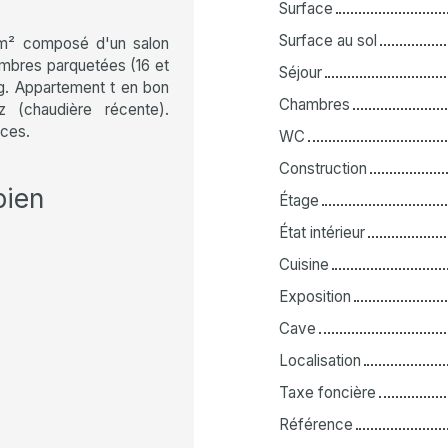
Surface
Surface au sol
 m² composé d'un salon
ambres parquetées (16 et
Séjour
ng. Appartement t en bon
Chambres
az (chaudière récente).
rces.
WC
Construction
bien
Étage
État intérieur
Cuisine
Exposition
Cave
Localisation
Taxe foncière
Référence