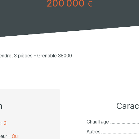
200 000
€
endre, 3 pièces - Grenoble 38000
n
Carac
Chauffage
:
3
Autres
eur
:
Oui