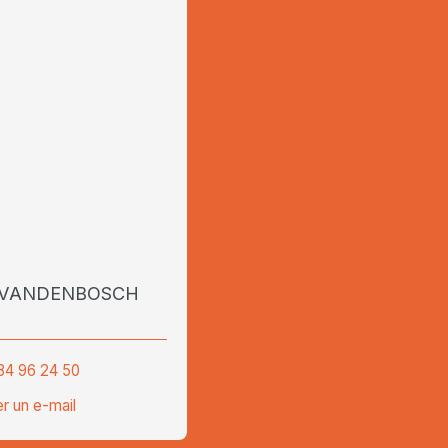
t VANDENBOSCH
84 96 24 50
r un e-mail