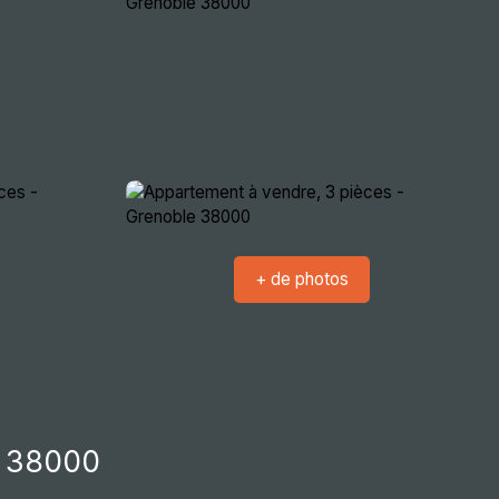
crutement
Nous rencontrer
Extranets
+ de photos
e 38000