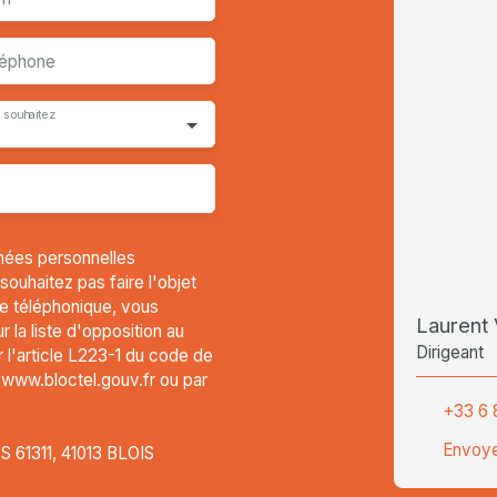
léphone
 souhaitez
nées personnelles
uhaitez pas faire l'objet
e téléphonique, vous
Lauren
 la liste d'opposition au
Dirigeant
l'article L223-1 du code de
t www.bloctel.gouv.fr ou par
+33 6 
Envoye
CS 61311, 41013 BLOIS