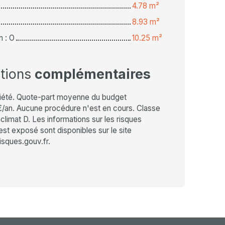
4.78 m²
8.93 m²
n : O
10.25 m²
ations
complémentaires
iété. Quote-part moyenne du budget
€/an. Aucune procédure n'est en cours. Classe
climat D. Les informations sur les risques
est exposé sont disponibles sur le site
isques.gouv.fr.