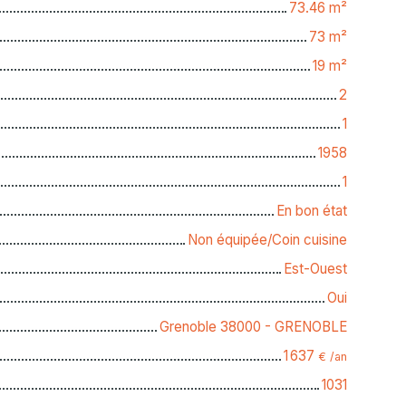
73.46
m²
73
m²
19
m²
2
1
1958
1
En bon état
Non équipée/Coin cuisine
Est-Ouest
Oui
Grenoble 38000 - GRENOBLE
1 637
€ /an
1031