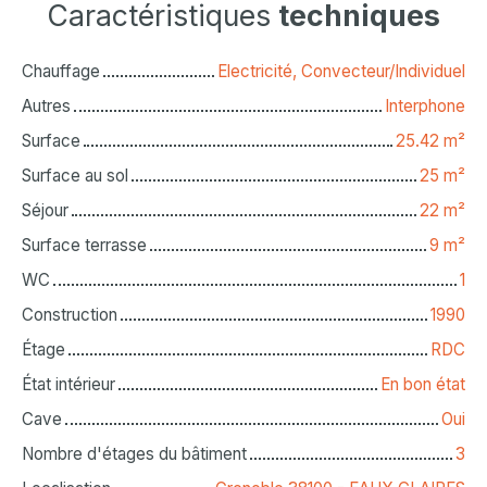
Caractéristiques
techniques
Chauffage
Electricité, Convecteur/Individuel
Autres
Interphone
Surface
25.42
m²
Surface au sol
25
m²
Séjour
22
m²
Surface terrasse
9
m²
WC
1
Construction
1990
Étage
RDC
État intérieur
En bon état
Cave
Oui
Nombre d'étages du bâtiment
3