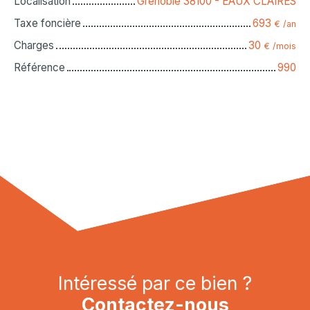
Localisation
Grenoble 38100 - EAUX CLAIRES
Taxe foncière
693
€ /an
Charges
30
€ /mois
Référence
990
Intéressé par ce bien ?
Contactez-nous