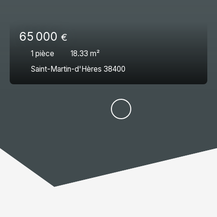
65 000
€
1
pièce
18.33
m²
Saint-Martin-d'Hères 38400