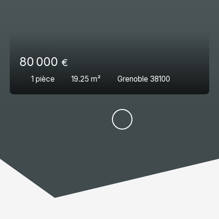
80 000
€
1
pièce
19.25
m²
Grenoble 38100