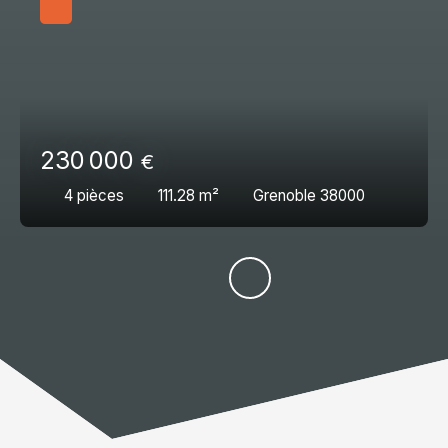
230 000
€
4
pièces
111.28
m²
Grenoble 38000