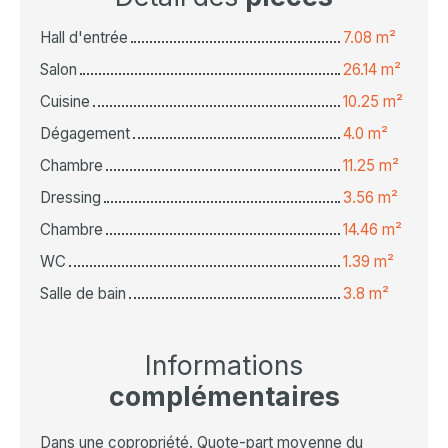
Hall d'entrée
7.08 m²
Salon
26.14 m²
Cuisine
10.25 m²
Dégagement
4.0 m²
Chambre
11.25 m²
Dressing
3.56 m²
Chambre
14.46 m²
WC
1.39 m²
Salle de bain
3.8 m²
Informations
complémentaires
Dans une copropriété. Quote-part moyenne du