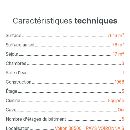
Caractéristiques
techniques
Surface
76.13
m²
Surface au sol
76
m²
Séjour
17
m²
Chambres
3
Salle d'eau
1
Construction
1968
Étage
5
Cuisine
Equipée
Cave
Oui
Nombre d'étages du bâtiment
5
Localisation
Voiron 38500 - PAYS VOIRONNAIS