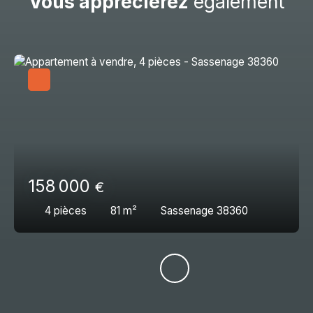
Vous apprécierez
également
158 000
€
4
pièces
81
m²
Sassenage 38360