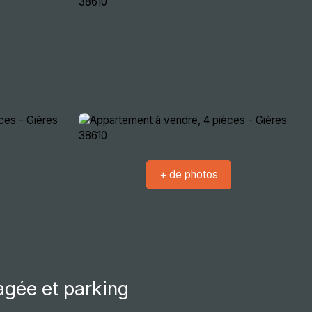
crutement
Nous rencontrer
Extranets
+ de photos
gée et parking