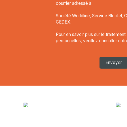
courrier adressé à :
Société Worldline, Service Bloctel, 
CEDEX.
Pour en savoir plus sur le traitemen
personnelles, veuillez consulter not
Envoyer