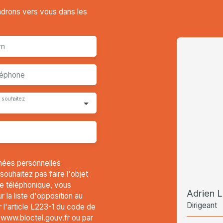
endrons vers vous dans les
m
léphone
 souhaitez
nées personnelles
uhaitez pas faire l'objet
e téléphonique, vous
Adrien
 la liste d'opposition au
Dirigeant
l'article L223-1 du code de
t www.bloctel.gouv.fr ou par