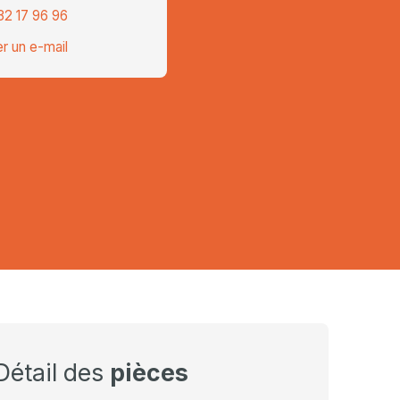
32 17 96 96
r un e-mail
Détail des
pièces