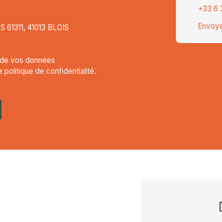
+33 6 
Envoye
CS 61311, 41013 BLOIS
t de vos données
re
politique de confidentialité
.