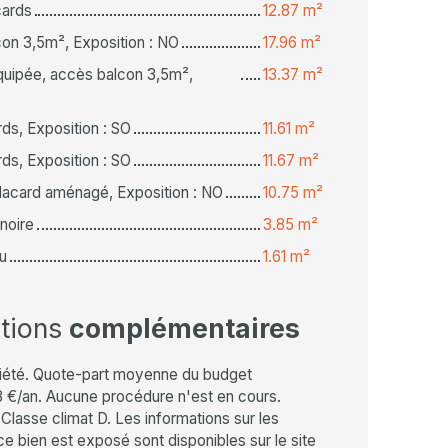
cards
12.87 m²
con 3,5m², Exposition : NO
17.96 m²
équipée, accès balcon 3,5m²,
13.37 m²
ds, Exposition : SO
11.61 m²
ds, Exposition : SO
11.67 m²
lacard aménagé, Exposition : NO
10.75 m²
gnoire
3.85 m²
u
1.61 m²
ations
complémentaires
iété. Quote-part moyenne du budget
8 €/an. Aucune procédure n'est en cours.
Classe climat D. Les informations sur les
e bien est exposé sont disponibles sur le site