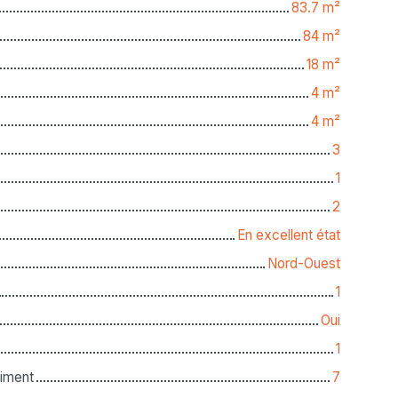
83.7
m²
84
m²
18
m²
4
m²
4
m²
3
1
2
En excellent état
Nord-Ouest
1
Oui
1
iment
7