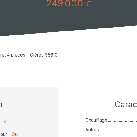
249 000
€
e, 4 pièces - Gières 38610
n
Carac
Chauffage
:
4
Autres
eur
:
Oui