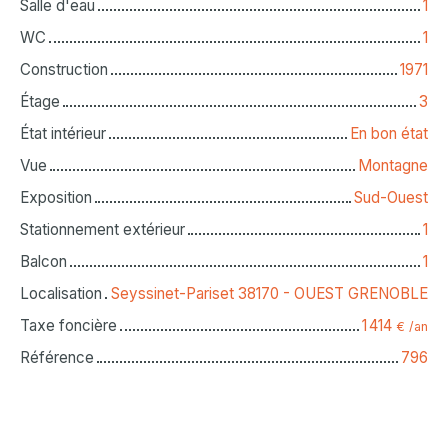
Salle d'eau
1
WC
1
Construction
1971
Étage
3
État intérieur
En bon état
Vue
Montagne
Exposition
Sud-Ouest
Stationnement extérieur
1
Balcon
1
Localisation
Seyssinet-Pariset 38170 - OUEST GRENOBLE
Taxe foncière
1 414
€ /an
Référence
796