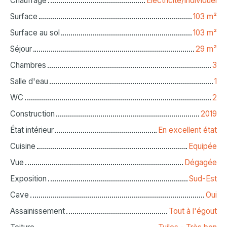
Chauffage
Electricité/Individuel
Surface
103
m²
Surface au sol
103
m²
Séjour
29
m²
Chambres
3
Salle d'eau
1
WC
2
Construction
2019
État intérieur
En excellent état
Cuisine
Equipée
Vue
Dégagée
Exposition
Sud-Est
Cave
Oui
Assainissement
Tout à l'égout