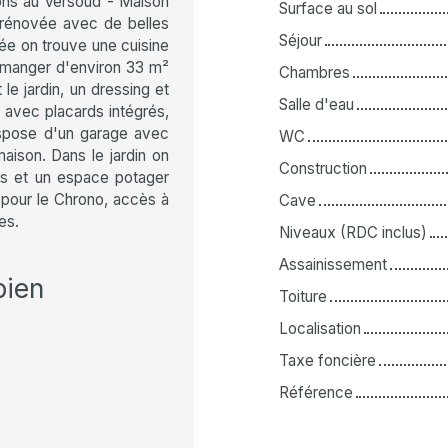
ons au Versoud - Maison
Surface au sol
 rénovée avec de belles
Séjour
sée on trouve une cuisine
à manger d'environ 33 m²
Chambres
 le jardin, un dressing et
Salle d'eau
 avec placards intégrés,
ispose d'un garage avec
WC
ison. Dans le jardin on
Construction
iers et un espace potager
 pour le Chrono, accès à
Cave
es.
Niveaux (RDC inclus)
Assainissement
bien
Toiture
Localisation
Taxe foncière
Référence