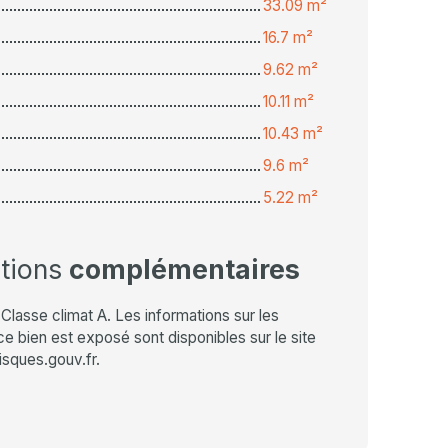
33.09 m²
16.7 m²
9.62 m²
10.11 m²
10.43 m²
9.6 m²
5.22 m²
ations
complémentaires
Classe climat A. Les informations sur les
e bien est exposé sont disponibles sur le site
isques.gouv.fr.