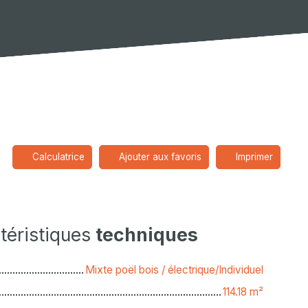
Calculatrice
Ajouter aux favoris
Imprimer
téristiques
techniques
Mixte poël bois / électrique/Individuel
114.18
m²