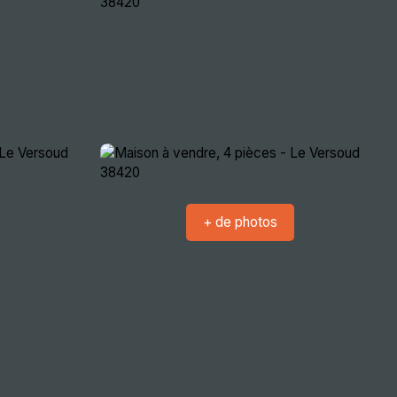
crutement
Nous rencontrer
Extranets
+ de photos