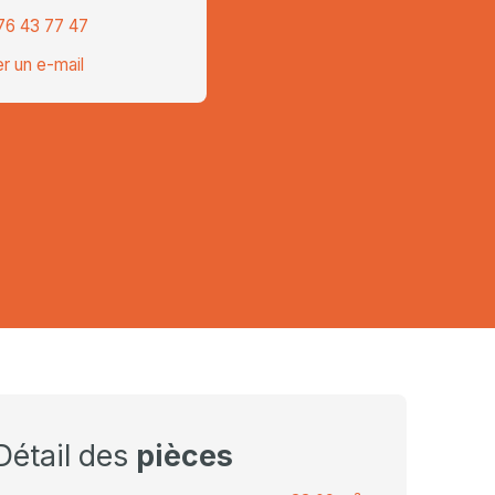
76 43 77 47
r un e-mail
Détail des
pièces