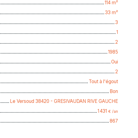
114
m²
33
m²
3
1
2
1985
Oui
2
Tout à l'égout
Bon
Le Versoud 38420 - GRESIVAUDAN RIVE GAUCHE
1 431
€ /an
867