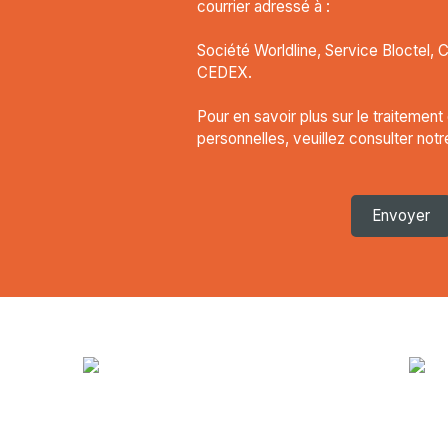
courrier adressé à :
Société Worldline, Service Bloctel, 
CEDEX.
Pour en savoir plus sur le traitemen
personnelles, veuillez consulter not
Envoyer