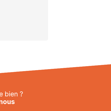
e bien ?
nous