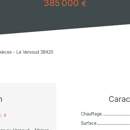
385 000
€
pièces - Le Versoud 38420
n
Carac
Chauffage
:
4
Surface