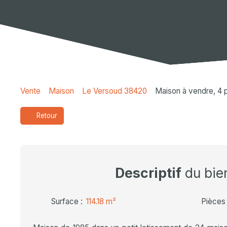
Vente
Maison
Le Versoud 38420
Maison à vendre, 4 
Retour
Descriptif
du bie
Surface
:
114.18
m²
Pièces