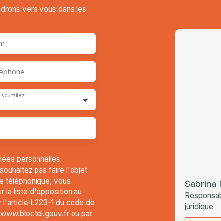
endrons vers vous dans les
m
léphone
 souhaitez
nées personnelles
uhaitez pas faire l'objet
e téléphonique, vous
Sabrin
 la liste d'opposition au
Responsabl
l'article L223-1 du code de
juridique
t www.bloctel.gouv.fr ou par