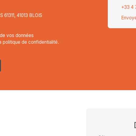
+33 4 
CS 61311, 41013 BLOIS
Envoye
t de vos données
re
politique de confidentialité
.