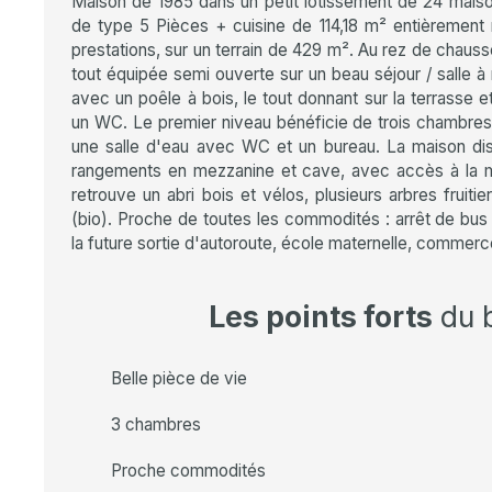
Maison de 1985 dans un petit lotissement de 24 mais
de type 5 Pièces + cuisine de 114,18 m² entièrement
prestations, sur un terrain de 429 m². Au rez de chaus
tout équipée semi ouverte sur un beau séjour / salle 
avec un poêle à bois, le tout donnant sur la terrasse et
un WC. Le premier niveau bénéficie de trois chambres
une salle d'eau avec WC et un bureau. La maison d
rangements en mezzanine et cave, avec accès à la ma
retrouve un abri bois et vélos, plusieurs arbres fruit
(bio). Proche de toutes les commodités : arrêt de bus
la future sortie d'autoroute, école maternelle, commerc
Les points forts
du 
Belle pièce de vie
3 chambres
Proche commodités