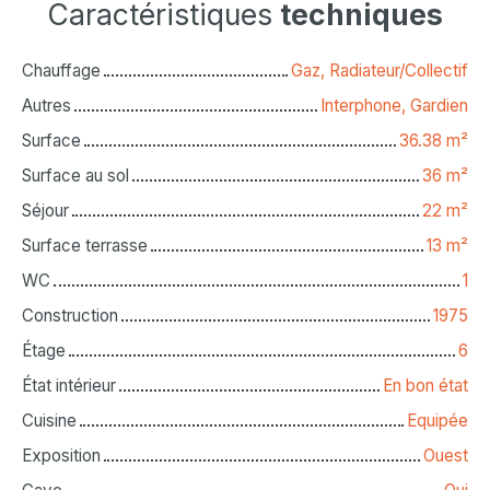
Caractéristiques
techniques
Chauffage
Gaz, Radiateur/Collectif
Autres
Interphone, Gardien
Surface
36.38
m²
Surface au sol
36
m²
Séjour
22
m²
Surface terrasse
13
m²
WC
1
Construction
1975
Étage
6
État intérieur
En bon état
Cuisine
Equipée
Exposition
Ouest