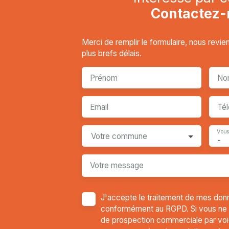
Contactez-
Merci de remplir le formulaire, nous revi
plus brefs délais.
Prénom
No
Email
Té
Vous
Votre commune
-
Votre message
J'accepte le traitement de mes don
conformément au RGPD. Si vous ne so
de prospection commerciale par voi