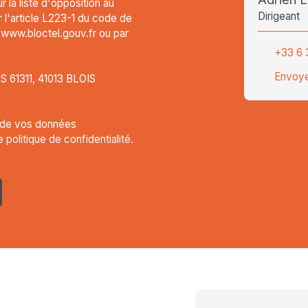
 la liste d'opposition au
Dirigeant
l'article L223-1 du code de
t www.bloctel.gouv.fr ou par
+33 6 
Envoye
CS 61311, 41013 BLOIS
t de vos données
re
politique de confidentialité
.