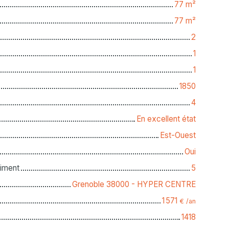
77
m²
77
m²
2
1
1
1850
4
En excellent état
Est-Ouest
Oui
iment
5
Grenoble 38000 - HYPER CENTRE
1 571
€ /an
1418