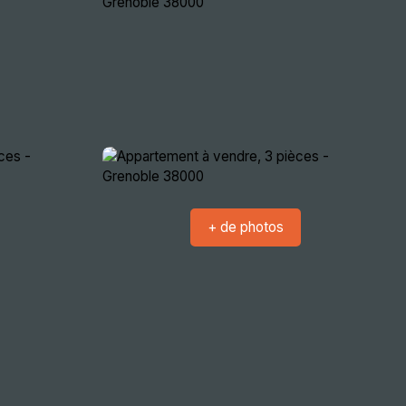
crutement
Nous rencontrer
Extranets
+ de photos