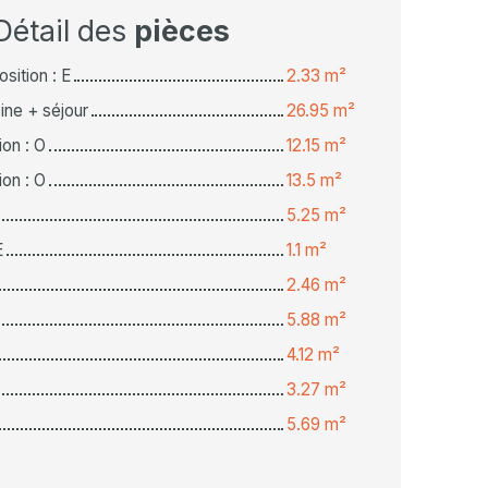
Détail des
pièces
sition : E
2.33 m²
ine + séjour
26.95 m²
on : O
12.15 m²
on : O
13.5 m²
5.25 m²
E
1.1 m²
2.46 m²
5.88 m²
4.12 m²
3.27 m²
5.69 m²