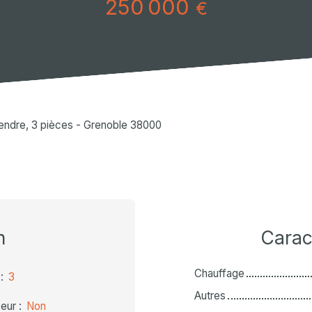
250 000
€
endre, 3 pièces - Grenoble 38000
n
Carac
Chauffage
:
3
Autres
eur
:
Non