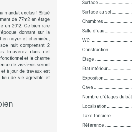
Surface
Surface au sol
 mandat exclusif !Situé
tement de 77m2 en étage
Chambres
vé en 2012. Ce bien rare
Salle d'eau
d'époque donnant sur la
t en noyer et cheminée,
WC
space nuit comprenant 2
Construction
ous trouverez dans cet
onctionnel et le charme
Étage
sence de vis-à-vis seront
État intérieur
et à jour de travaux est
lieu de vie agréable et
Exposition
Cave
Nombre d'étages du bât
bien
Localisation
Taxe foncière
Référence