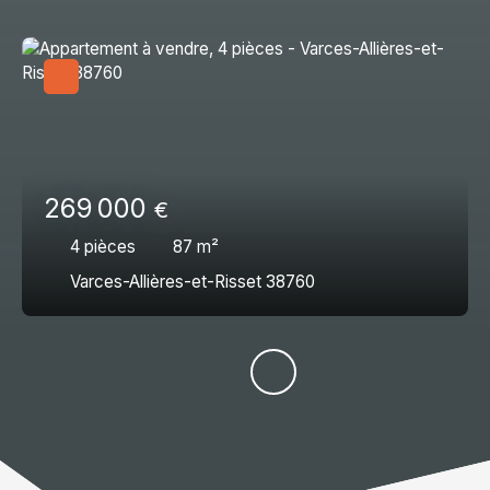
269 000
€
4
pièces
87
m²
Varces-Allières-et-Risset 38760