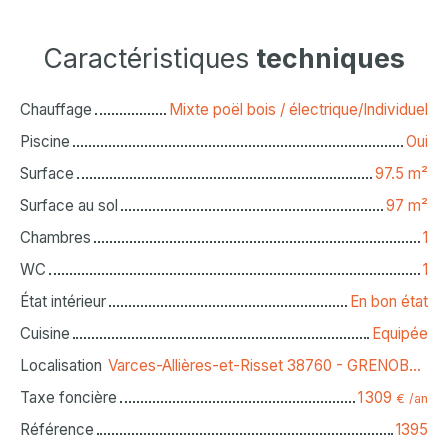
Caractéristiques
techniques
Chauffage
Mixte poël bois / électrique/Individuel
Piscine
Oui
Surface
97.5
m²
Surface au sol
97
m²
Chambres
1
WC
1
État intérieur
En bon état
Cuisine
Equipée
Localisation
Varces-Allières-et-Risset 38760 - GRENOBLE SUD OUEST
Taxe foncière
1 309
€ /an
Référence
1395