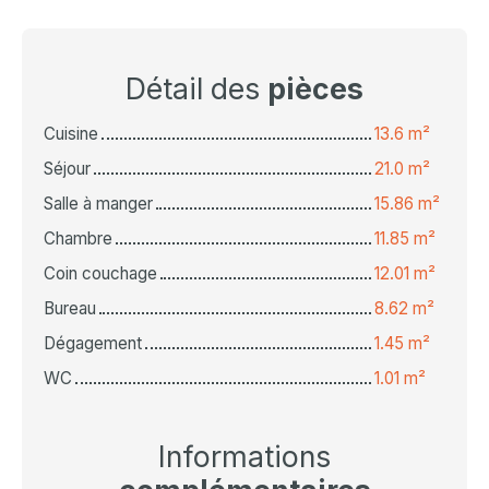
Détail des
pièces
Cuisine
13.6 m²
Séjour
21.0 m²
Salle à manger
15.86 m²
Chambre
11.85 m²
Coin couchage
12.01 m²
Bureau
8.62 m²
Dégagement
1.45 m²
WC
1.01 m²
Informations