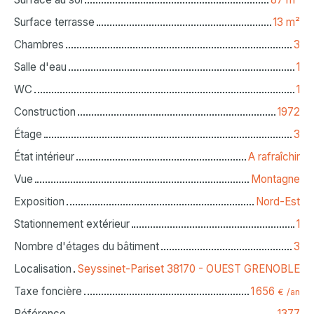
Surface terrasse
13
m²
Chambres
3
Salle d'eau
1
WC
1
Construction
1972
Étage
3
État intérieur
A rafraîchir
Vue
Montagne
Exposition
Nord-Est
Stationnement extérieur
1
Nombre d'étages du bâtiment
3
Localisation
Seyssinet-Pariset 38170 - OUEST GRENOBLE
Taxe foncière
1 656
€ /an
Référence
1377