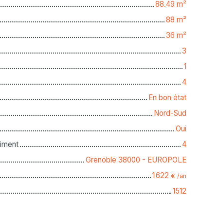
88.49
m²
88
m²
36
m²
3
1
4
En bon état
Nord-Sud
Oui
iment
4
Grenoble 38000 - EUROPOLE
1 622
€ /an
1512