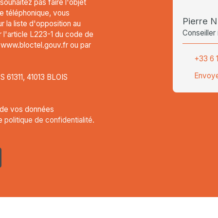
uhaitez pas faire l'objet
e téléphonique, vous
Pierre 
 la liste d'opposition au
Conseiller
l'article L223-1 du code de
t www.bloctel.gouv.fr ou par
+33 6 
Envoye
CS 61311, 41013 BLOIS
t de vos données
re
politique de confidentialité
.