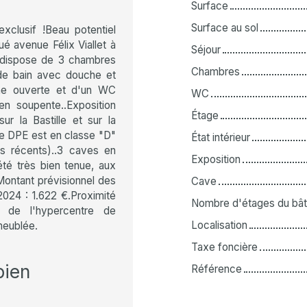
Surface
Surface au sol
clusif !Beau potentiel
é avenue Félix Viallet à
Séjour
l dispose de 3 chambres
Chambres
 de bain avec douche et
ine ouverte et d'un WC
WC
n soupente..Exposition
Étage
r la Bastille et sur la
Le DPE est en classe "D"
État intérieur
rs récents)..3 caves en
Exposition
té très bien tenue, aux
Montant prévisionnel des
Cave
024 : 1.622 €.Proximité
Nombre d'étages du bât
 de l'hypercentre de
Localisation
 meublée.
Taxe foncière
bien
Référence