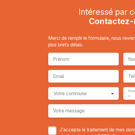
Intéressé par c
Contactez-
Merci de remplir le formulaire, nous revi
plus brefs délais.
Prénom
No
Email
Té
Vous
Votre commune
-
Votre message
J'accepte le traitement de mes don