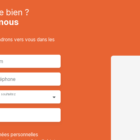
e bien ?
nous
endrons vers vous dans les
m
léphone
 souhaitez
nées personnelles