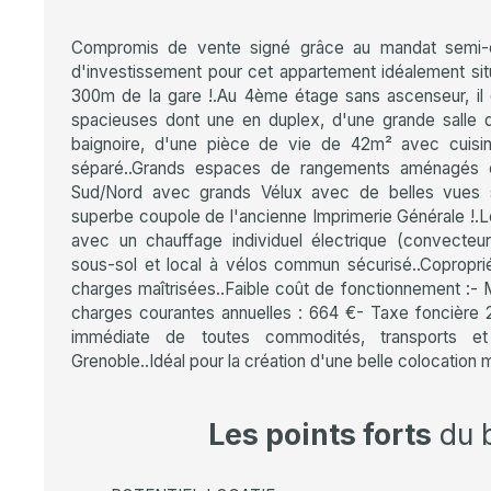
Compromis de vente signé grâce au mandat semi-ex
d'investissement pour cet appartement idéalement situ
300m de la gare !.Au 4ème étage sans ascenseur, i
spacieuses dont une en duplex, d'une grande salle
baignoire, d'une pièce de vie de 42m² avec cuis
séparé..Grands espaces de rangements aménagés e
Sud/Nord avec grands Vélux avec de belles vues su
superbe coupole de l'ancienne Imprimerie Générale !.
avec un chauffage individuel électrique (convecteu
sous-sol et local à vélos commun sécurisé..Coproprié
charges maîtrisées..Faible coût de fonctionnement :- 
charges courantes annuelles : 664 €- Taxe foncière 2
immédiate de toutes commodités, transports et
Grenoble..Idéal pour la création d'une belle colocation
Les points forts
du 