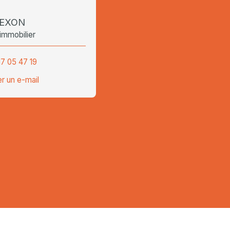
NEXON
 immobilier
17 05 47 19
r un e-mail