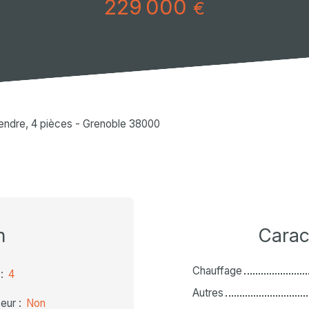
229 000
€
endre, 4 pièces - Grenoble 38000
n
Carac
Chauffage
:
4
Autres
eur
:
Non