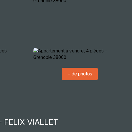
crutement
Nous rencontrer
Extranets
+ de photos
 FELIX VIALLET