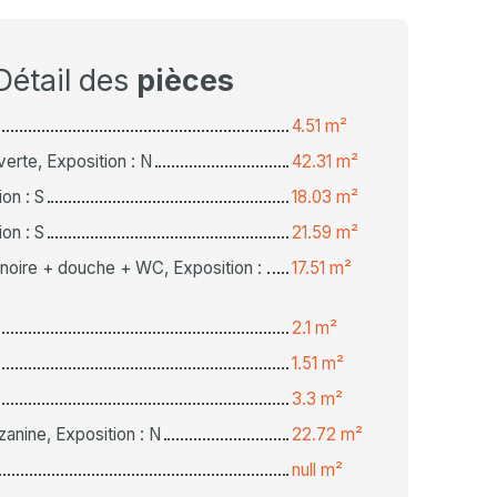
Détail des
pièces
4.51 m²
verte, Exposition : N
42.31 m²
on : S
18.03 m²
on : S
21.59 m²
ignoire + douche + WC, Exposition :
17.51 m²
2.1 m²
1.51 m²
3.3 m²
nine, Exposition : N
22.72 m²
null m²