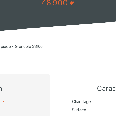
48 900
€
1 pièce - Grenoble 38100
n
Carac
Chauffage
:
1
Surface