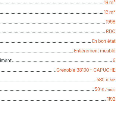
18
m²
12
m²
1998
RDC
En bon état
Entièrement meublé
iment
6
Grenoble 38100 - CAPUCHE
580
€ /an
50
€ /mois
1192