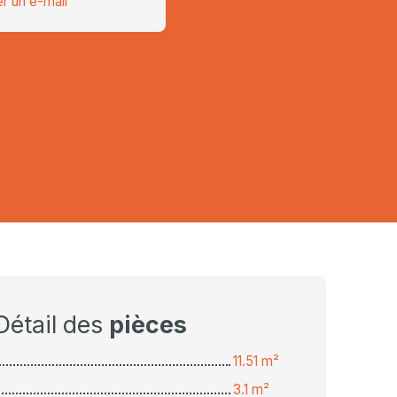
r un e-mail
Détail des
pièces
11.51 m²
3.1 m²