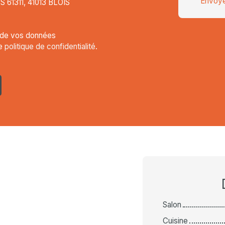
Envoye
CS 61311, 41013 BLOIS
t de vos données
re
politique de confidentialité
.
Salon
Cuisine