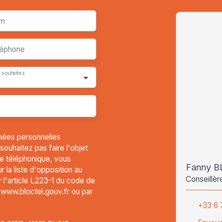
m
léphone
 souhaitez
nées personnelles
uhaitez pas faire l'objet
e téléphonique, vous
Fanny 
 la liste d'opposition au
Conseillèr
l'article L223-1 du code de
t www.bloctel.gouv.fr ou par
+33 6 