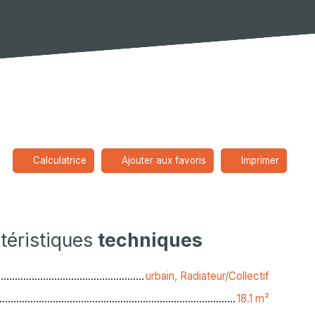
Calculatrice
Ajouter aux favoris
Imprimer
téristiques
techniques
urbain, Radiateur/Collectif
18.1
m²