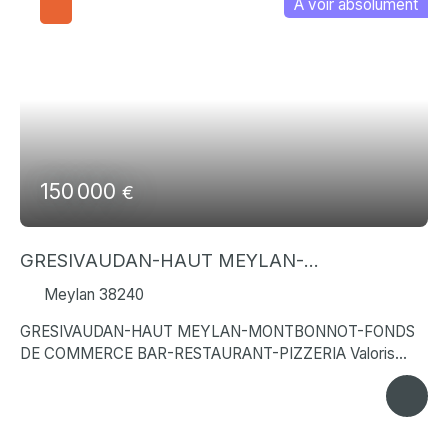
A voir absolument
150 000
€
GRESIVAUDAN-HAUT MEYLAN-
MONTBONNOT-FONDS DE COMMERCE BAR-
Meylan 38240
RESTAURANT-PIZZERIA
GRESIVAUDAN-HAUT MEYLAN-MONTBONNOT-FONDS
DE COMMERCE BAR-RESTAURANT-PIZZERIA Valoris
Immobilier Entreprise vous propose à la vente cette
Cession de fonds de commerce – Restaurant / Pizzeria /
Bar dans un secteur recherché, le Grésivaudan, à la lime
Meylan/Montbonnot Saint Martin. Affaire exploitée depuis