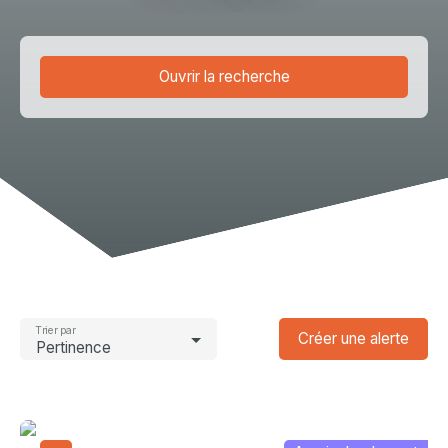
Ouvrir la recherche
Type d'offre
Vente
Type de bien
Fonds de commerce
Activités
Localisation
Meylan (38240)
Trier par
Créer une alerte
Pertinence
Budget max (€)
Rechercher