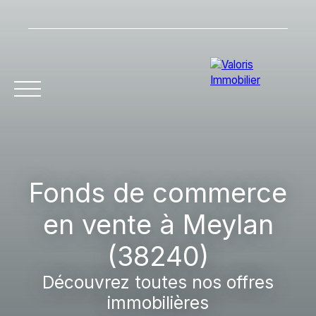
Accueil
Acheter
Vendre
Louer
Gestion l
Fonds de commerce
en vente à Meylan
(38240)
Découvrez toutes nos offres
immobilières