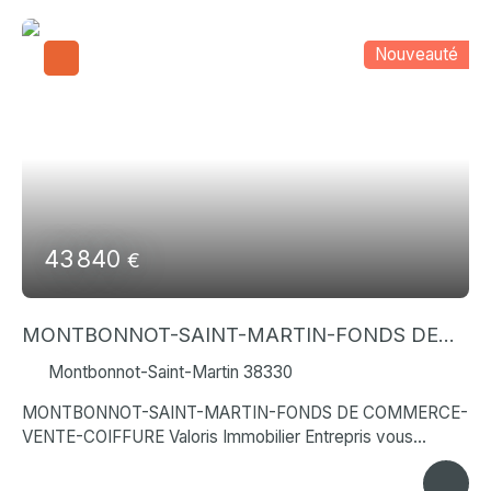
Rechercher
Nouveauté
43 840
€
MONTBONNOT-SAINT-MARTIN-FONDS DE
COMMERCE-VENTE-COIFFURE
Montbonnot-Saint-Martin 38330
MONTBONNOT-SAINT-MARTIN-FONDS DE COMMERCE-
VENTE-COIFFURE Valoris Immobilier Entrepris vous
propose cette opportunité rare sur un secteur très
recherché du Grésivaudan. fonds de commerce de salon