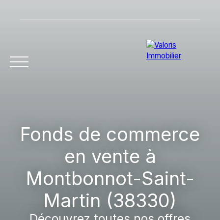
Accueil
Acheter
Vendre
Louer
Gestion l
Fonds de commerce
en vente à
Montbonnot-Saint-
Martin (38330)
Découvrez toutes nos offres