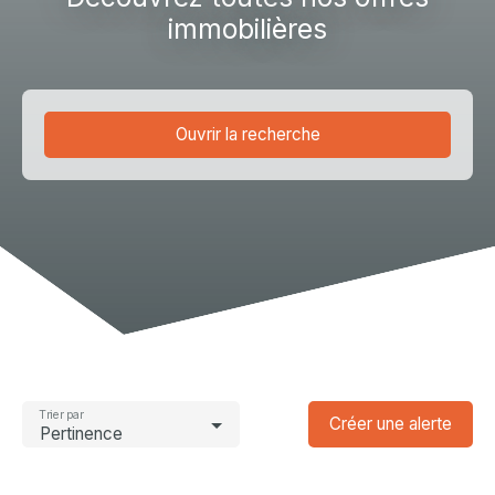
immobilières
Ouvrir la recherche
Type d'offre
Vente
Type de bien
Fonds de commerce
Activités
Localisation
Montbonnot-Saint-Martin (38330)
Trier par
Créer une alerte
Pertinence
Budget max (€)