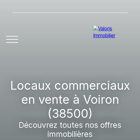
Accueil
Acheter
Vendre
Louer
Gestion l
Locaux commerciaux
en vente à Voiron
(38500)
Découvrez toutes nos offres
immobilières