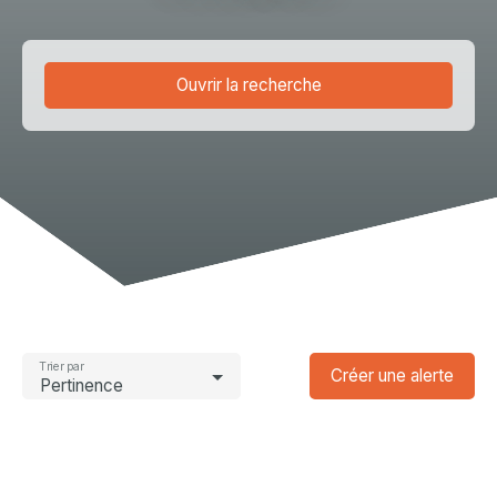
Ouvrir la recherche
Type d'offre
Vente
Type de bien
Local commercial
Localisation
Voiron (38500)
Budget max (€)
Trier par
Créer une alerte
Pertinence
Surface min (m²)
Rechercher