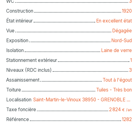
WC
3
Construction
1920
État intérieur
En excellent état
Vue
Dégagée
Exposition
Nord-Sud
Isolation
Laine de verre
Stationnement extérieur
1
Niveaux (RDC inclus)
3
Assainissement
Tout à l'égout
Toiture
Tuiles - Très bon
Localisation
Saint-Martin-le-Vinoux 38950 - GRENOBLE NORD
Taxe foncière
2 824
€ /an
Référence
1282