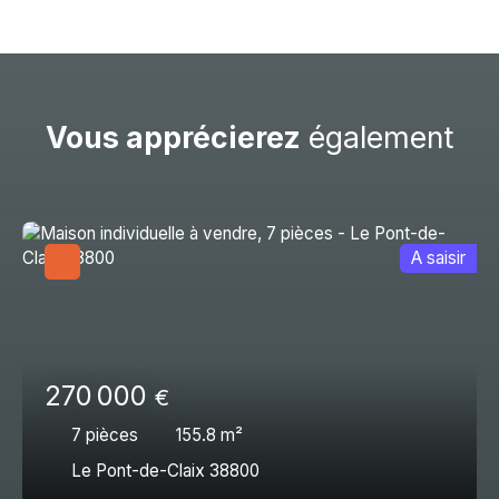
Vous apprécierez
également
A saisir
270 000
€
7
pièces
155.8
m²
Le Pont-de-Claix 38800