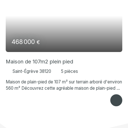
468 000
€
Maison de 107m2 plein pied
Saint-Égrève 38120
5
pièces
Maison de plain-pied de 107 m² sur terrain arboré d'environ
560 m² Découvrez cette agréable maison de plain-pied de
107 m², parfaitement entretenue, implantée sur une
parcelle arborée de 582 m². L'entrée s'effectue par un sas
donnant accès à un hall desservant une cuisine équipée et
aménagée ouverte sur un spacieux séjour-salle à manger.
Baignée de lumière, la pièce de vie se prolonge sur une
belle terrasse avec cuisine d'été, offrant une vue agréable