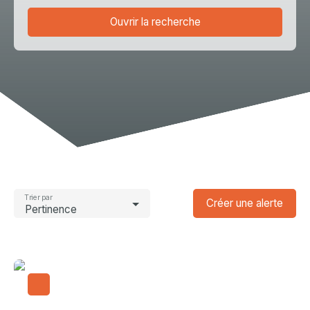
Ouvrir la recherche
Type d'offre
Vente
Type de bien
Maison
Localisation
Saint-Égrève (38120)
Budget max (€)
Trier par
Créer une alerte
Pertinence
Surface min (m²)
Rechercher