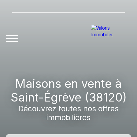
Accueil
Acheter
Vendre
Louer
Gestion l
Maisons en vente à
Saint-Égrève (38120)
Découvrez toutes nos offres
immobilières