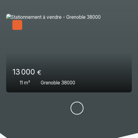
13 000
€
11
m²
Grenoble 38000