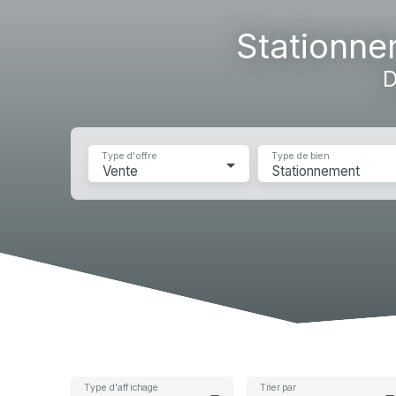
Accueil
Acheter
Vendre
Louer
Gestion l
Stationne
D
Type d'offre
Type de bien
Vente
Stationnement
Type d'affichage
Trier par