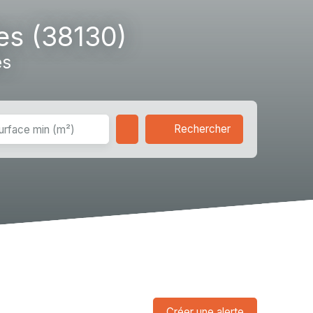
crutement
Nous rencontrer
Extranets
es (38130)
es
Rechercher
urface min (m²)
Créer une alerte