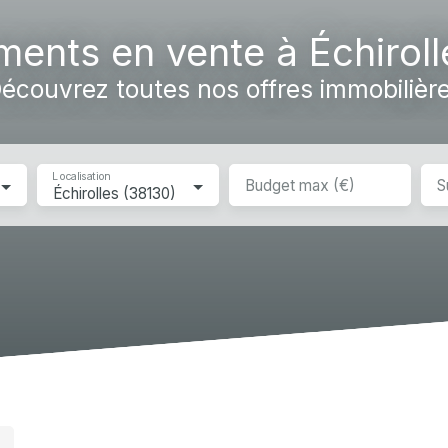
ocative
Immobilier d'entreprise
Actualités
Re
ments en vente à Échiroll
écouvrez toutes nos offres immobilièr
Localisation
Budget max (€)
S
Échirolles (38130)