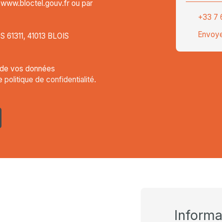
t www.bloctel.gouv.fr ou par
+33 7 
Envoye
CS 61311, 41013 BLOIS
t de vos données
re
politique de confidentialité
.
Inform