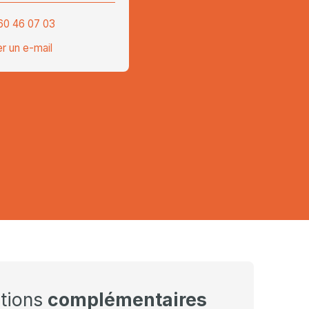
60 46 07 03
r un e-mail
ations
complémentaires