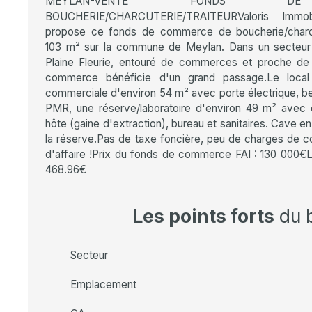
MEYLAN-VENTE FONDS DE
BOUCHERIE/CHARCUTERIE/TRAITEURValoris Immobi
propose ce fonds de commerce de boucherie/charcut
103 m² sur la commune de Meylan. Dans un secteur
Plaine Fleurie, entouré de commerces et proche de
commerce bénéficie d'un grand passage.Le loca
commerciale d'environ 54 m² avec porte électrique, bea
PMR, une réserve/laboratoire d'environ 49 m² avec
hôte (gaine d'extraction), bureau et sanitaires. Cave e
la réserve.Pas de taxe foncière, peu de charges de co
d'affaire !Prix du fonds de commerce FAI : 130 000€
468.96€
Les points forts
du 
Secteur
Emplacement