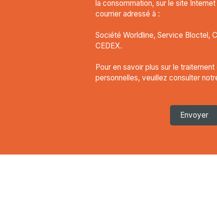
la consommation, sur le site Interne
courrier adressé à :
Société Worldline, Service Bloctel, 
CEDEX.
Pour en savoir plus sur le traitemen
personnelles, veuillez consulter not
Envoyer