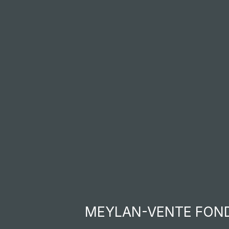
Accueil
Acheter
Vendre
Louer
Gestion l
MEYLAN-VENTE FOND