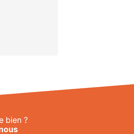
e bien ?
nous