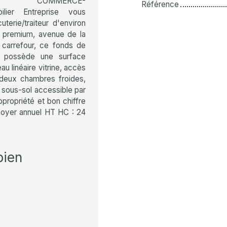
 COMMERCE-
Référence
lier Entreprise vous
erie/traiteur d'environ
 premium, avenue de la
 carrefour, ce fonds de
l possède une surface
u linéaire vitrine, accès
 deux chambres froides,
n sous-sol accessible par
propriété et bon chiffre
Loyer annuel HT HC : 24
bien