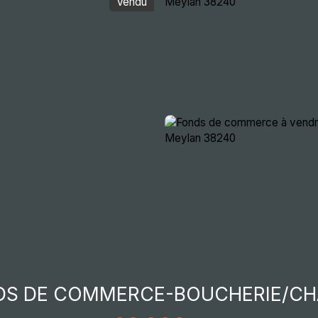
Vendu
ocative
Immobilier d'entreprise
Actualités
Re
S DE COMMERCE-BOUCHERIE/CH