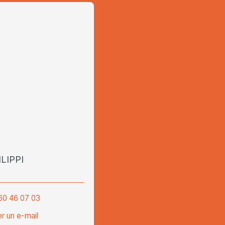
ILIPPI
60 46 07 03
r un e-mail