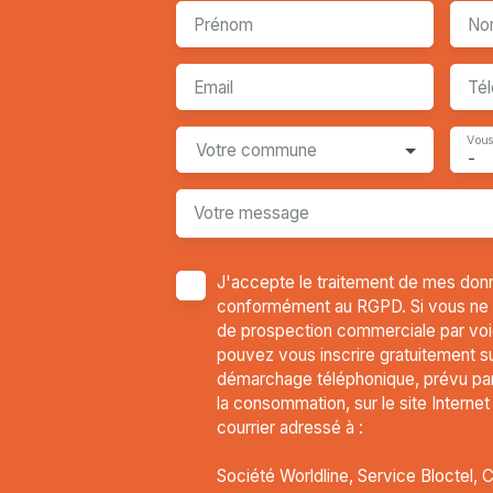
Prénom
No
Email
Té
Vous
Votre commune
-
Votre message
J'accepte le traitement de mes don
conformément au RGPD. Si vous ne so
de prospection commerciale par voi
pouvez vous inscrire gratuitement sur
démarchage téléphonique, prévu par 
la consommation, sur le site Interne
courrier adressé à :
Société Worldline, Service Bloctel, 