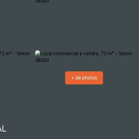
crutement
Nous rencontrer
Extranets
+ de photos
AL