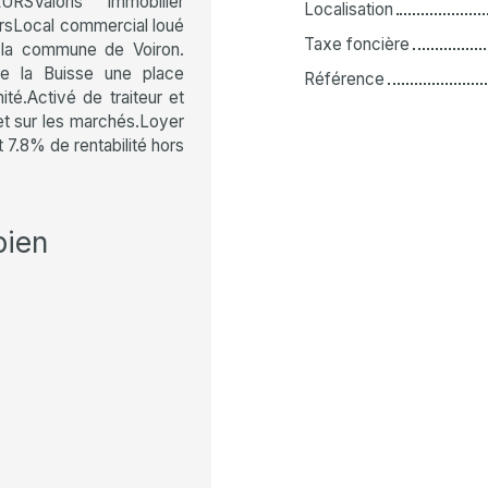
SValoris Immobilier
Localisation
ursLocal commercial loué
Taxe foncière
r la commune de Voiron.
e la Buisse une place
Référence
té.Activé de traiteur et
 et sur les marchés.Loyer
 7.8% de rentabilité hors
bien