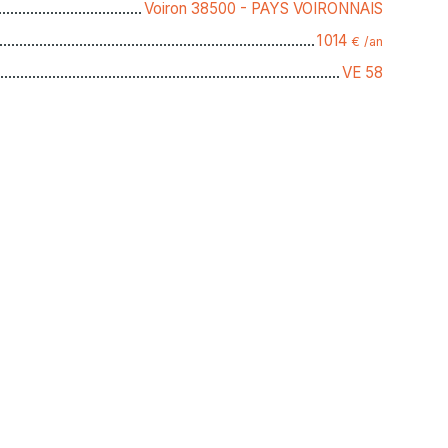
Voiron 38500 - PAYS VOIRONNAIS
1 014
€ /an
VE 58