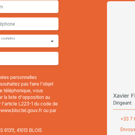
m
léphone
 souhaitez
nées personnelles
uhaitez pas faire l'objet
e téléphonique, vous
Xavier F
 la liste d'opposition au
Dirigeant
l'article L223-1 du code de
t www.bloctel.gouv.fr ou par
+33 7 
Envoye
CS 61311, 41013 BLOIS