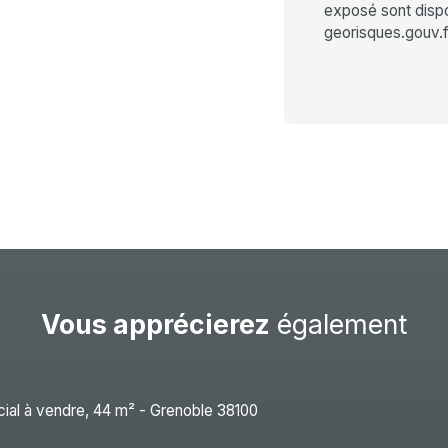
exposé sont dispon
georisques.gouv.f
Vous apprécierez
également
A