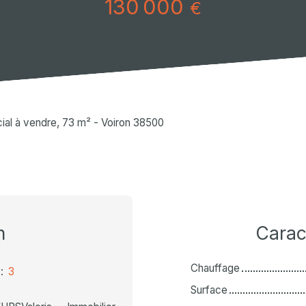
130 000
€
al à vendre, 73 m² - Voiron 38500
n
Carac
Chauffage
:
3
Surface