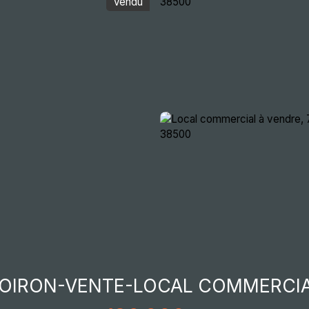
Vendu
ocative
Immobilier d'entreprise
Actualités
Re
OIRON-VENTE-LOCAL COMMERCI