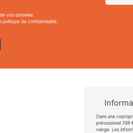
t de vos données
re
politique de confidentialité
.
Inform
Dans une copropr
prévisionnel 768 
vierge. Les inform